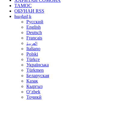
ХАРИТАИ СОМОНА
ТАМОС
ОБУНАИ RSS
հայերէն
Русский
English
Deutsch
Français
العربية
Italiano
Polski
Türkçe
Українська
Türkmen
Беларуская
Қазақ
Кыргыз
Oʻzbek
Тоҷикӣ