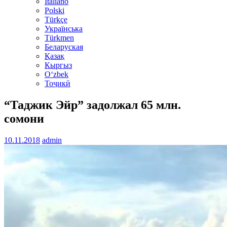
Italiano
Polski
Türkçe
Українська
Türkmen
Беларуская
Қазақ
Кыргыз
Oʻzbek
Тоҷикӣ
“Таджик Эйр” задолжал 65 млн.
сомони
10.11.2018
admin