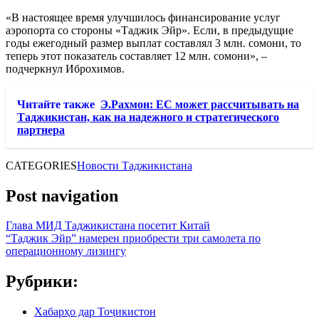
«В настоящее время улучшилось финансирование услуг
аэропорта со стороны «Таджик Эйр». Если, в предыдущие
годы ежегодный размер выплат составлял 3 млн. сомони, то
теперь этот показатель составляет 12 млн. сомони», –
подчеркнул Иброхимов.
Читайте также
Э.Рахмон: ЕС может рассчитывать на
Таджикистан, как на надежного и стратегического
партнера
CATEGORIES
Новости Таджикистана
Post navigation
Глава МИД Таджикистана посетит Китай
“Таджик Эйр” намерен приобрести три самолета по
операционному лизингу
Рубрики:
Хабарҳо дар Тоҷикистон