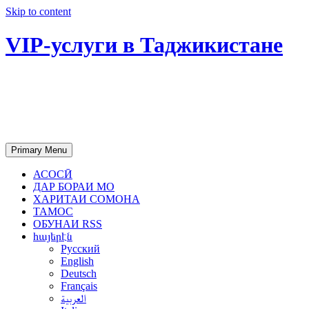
Skip to content
VIP-услуги в Таджикистане
Чартер самолетов, яхт, аренда
недвижимости и юридическое
сопровождение в Таджикистане
Primary Menu
АСОСӢ
ДАР БОРАИ МО
ХАРИТАИ СОМОНА
ТАМОС
ОБУНАИ RSS
հայերէն
Русский
English
Deutsch
Français
العربية