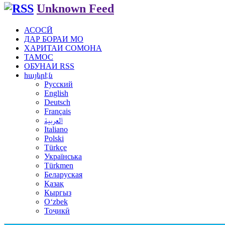
Unknown Feed
АСОСӢ
ДАР БОРАИ МО
ХАРИТАИ СОМОНА
ТАМОС
ОБУНАИ RSS
հայերէն
Русский
English
Deutsch
Français
العربية
Italiano
Polski
Türkçe
Українська
Türkmen
Беларуская
Қазақ
Кыргыз
Oʻzbek
Тоҷикӣ