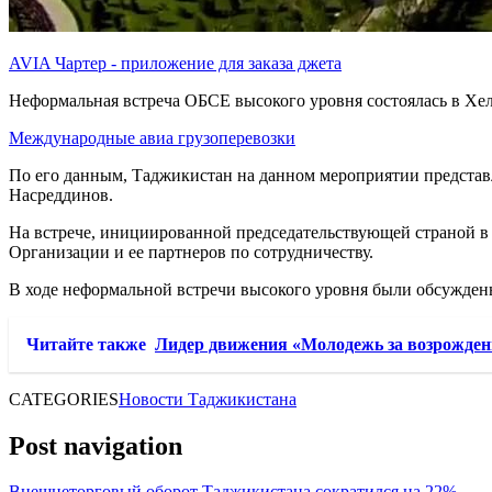
AVIA Чартер - приложение для заказа джета
Неформальная встреча ОБСЕ высокого уровня состоялась в Хе
Международные авиа грузоперевозки
По его данным, Таджикистан на данном мероприятии предста
Насреддинов.
На встрече, инициированной председательствующей страной в
Организации и ее партнеров по сотрудничеству.
В ходе неформальной встречи высокого уровня были обсуждены
Читайте также
Лидер движения «Молодежь за возрожден
CATEGORIES
Новости Таджикистана
Post navigation
Внешнеторговый оборот Таджикистана сократился на 22%