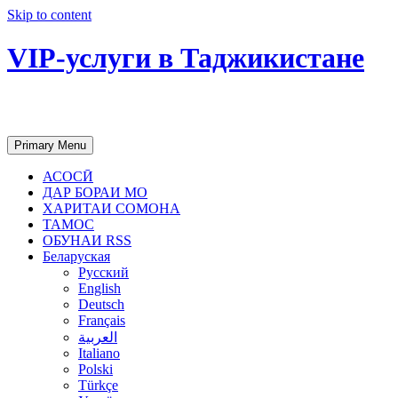
Skip to content
VIP-услуги в Таджикистане
Чартер самолетов, яхт, аренда недвиж
Primary Menu
АСОСӢ
ДАР БОРАИ МО
ХАРИТАИ СОМОНА
ТАМОС
ОБУНАИ RSS
Беларуская
Русский
English
Deutsch
Français
العربية
Italiano
Polski
Türkçe