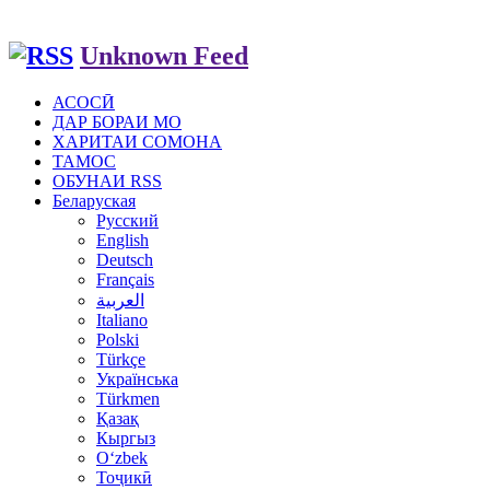
Unknown Feed
АСОСӢ
ДАР БОРАИ МО
ХАРИТАИ СОМОНА
ТАМОС
ОБУНАИ RSS
Беларуская
Русский
English
Deutsch
Français
العربية
Italiano
Polski
Türkçe
Українська
Türkmen
Қазақ
Кыргыз
Oʻzbek
Тоҷикӣ