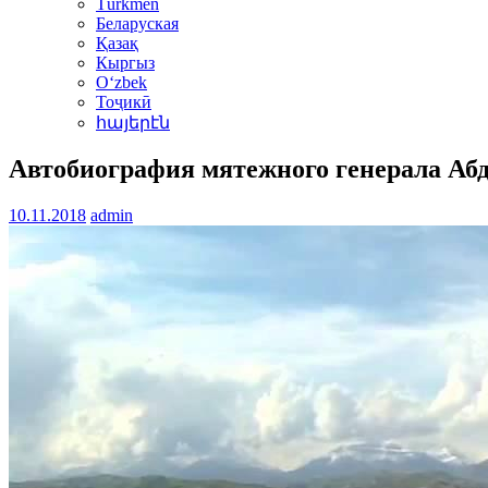
Türkmen
Беларуская
Қазақ
Кыргыз
Oʻzbek
Тоҷикӣ
հայերէն
Автобиография мятежного генерала Аб
10.11.2018
admin