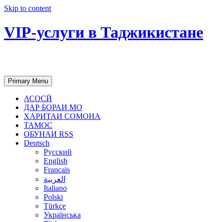
Skip to content
VIP-услуги в Таджикистане
Чартер самолетов, яхт, аренда недвиж
Primary Menu
АСОСӢ
ДАР БОРАИ МО
ХАРИТАИ СОМОНА
ТАМОС
ОБУНАИ RSS
Deutsch
Русский
English
Français
العربية
Italiano
Polski
Türkçe
Українська