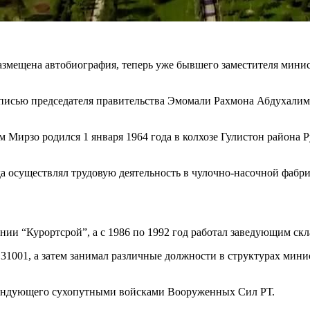
змещена автобиография, теперь уже бывшего заместителя минис
дписью председателя правительства Эмомали Рахмона Абдухалим
 Мирзо родился 1 января 1964 года в колхозе Гулистон района Р
а осуществлял трудовую деятельность в чулочно-насочной фабрик
ении “Курортсрой”, а с 1986 по 1992 год работал заведующим с
и 31001, а затем занимал различные должности в структурах ми
омандующего сухопутными войсками Вооруженных Сил РТ.