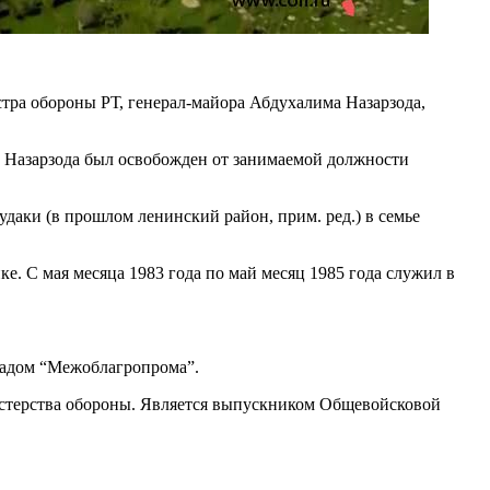
тра обороны РТ, генерал-майора Абдухалима Назарзода,
 Назарзода был освобожден от занимаемой должности
удаки (в прошлом ленинский район, прим. ред.) в семье
е. С мая месяца 1983 года по май месяц 1985 года служил в
кладом “Межоблагропрома”.
нистерства обороны. Является выпускником Общевойсковой