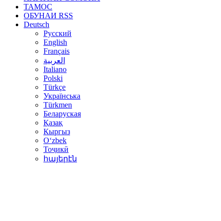
ТАМОС
ОБУНАИ RSS
Deutsch
Русский
English
Français
العربية
Italiano
Polski
Türkçe
Українська
Türkmen
Беларуская
Қазақ
Кыргыз
Oʻzbek
Тоҷикӣ
հայերէն