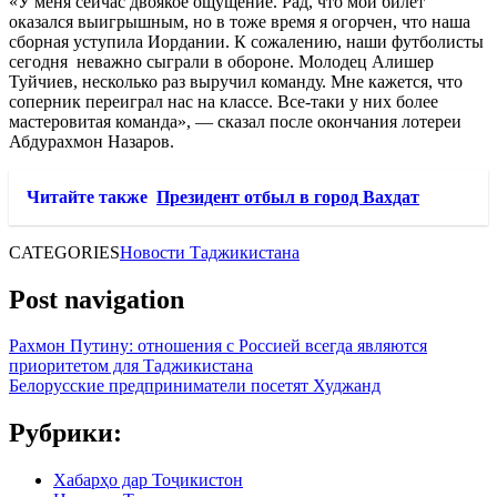
«У меня сейчас двоякое ощущение. Рад, что мой билет
оказался выигрышным, но в тоже время я огорчен, что наша
сборная уступила Иордании. К сожалению, наши футболисты
сегодня неважно сыграли в обороне. Молодец Алишер
Туйчиев, несколько раз выручил команду. Мне кажется, что
соперник переиграл нас на классе. Все-таки у них более
мастеровитая команда», — сказал после окончания лотереи
Абдурахмон Назаров.
Читайте также
Президент отбыл в город Вахдат
CATEGORIES
Новости Таджикистана
Post navigation
Рахмон Путину: отношения с Россией всегда являются
приоритетом для Таджикистана
Белорусские предприниматели посетят Худжанд
Рубрики:
Хабарҳо дар Тоҷикистон