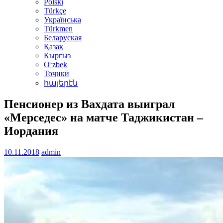
Polski
Türkçe
Українська
Türkmen
Беларуская
Қазақ
Кыргыз
Oʻzbek
Тоҷикӣ
հայերէն
Пенсионер из Вахдата выиграл
«Мерседес» на матче Таджикистан –
Иордания
10.11.2018
admin