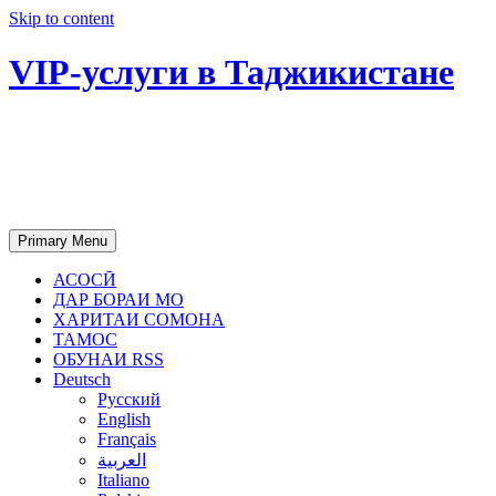
Skip to content
VIP-услуги в Таджикистане
Чартер самолетов, яхт, аренда
недвижимости и юридическое
сопровождение в Таджикистане
Primary Menu
АСОСӢ
ДАР БОРАИ МО
ХАРИТАИ СОМОНА
ТАМОС
ОБУНАИ RSS
Deutsch
Русский
English
Français
العربية
Italiano