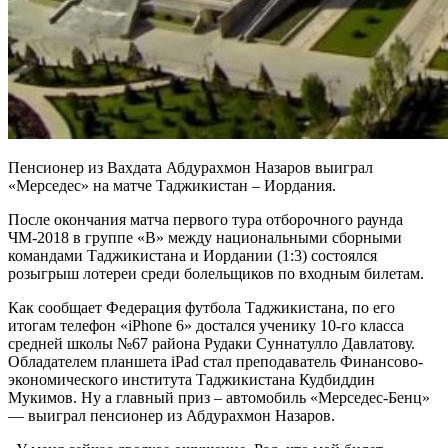
Пенсионер из Вахдата Абдурахмон Назаров выиграл
«Мерседес» на матче Таджикистан – Иордания.
После окончания матча первого тура отборочного раунда
ЧМ-2018 в группе «В» между национальными сборными
командами Таджикистана и Иордании (1:3) состоялся
розыгрыш лотереи среди болельщиков по входным билетам.
Как сообщает Федерация футбола Таджикистана, по его
итогам телефон «iPhone 6» достался ученику 10-го класса
средней школы №67 района Рудаки Суннатулло Давлатову.
Обладателем планшета iPad стал преподаватель Финансово-
экономического института Таджикистана Кудбиддин
Мукимов. Ну а главный приз – автомобиль «Мерседес-Бенц»
— выиграл пенсионер из Абдурахмон Назаров.