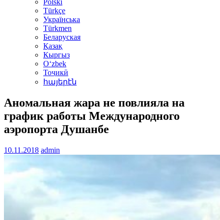
Polski
Türkçe
Українська
Türkmen
Беларуская
Қазақ
Кыргыз
Oʻzbek
Тоҷикӣ
հայերէն
Аномальная жара не повлияла на
график работы Международного
аэропорта Душанбе
10.11.2018
admin