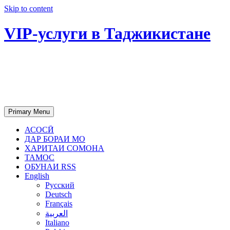
Skip to content
VIP-услуги в Таджикистане
Чартер самолетов, яхт, аренда
недвижимости и юридическое
сопровождение в Таджикистане
Primary Menu
АСОСӢ
ДАР БОРАИ МО
ХАРИТАИ СОМОНА
ТАМОС
ОБУНАИ RSS
English
Русский
Deutsch
Français
العربية
Italiano