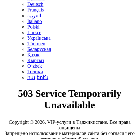
Deutsch
Français
العربية
Italiano
Polski
Türkçe
Українська
Türkmen
Беларуская
Қазақ
Кыргыз
Oʻzbek
Тоҷикӣ
հայերէն
Copyright © 2026. VIP-услуги в Таджикистане. Все права
защищены.
Запрещено использование материалов сайта без согласия его
авторов и обратной ссылки.