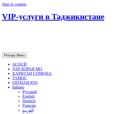
Skip to content
VIP-услуги в Таджикистане
Чартер самолетов, яхт, аренда
недвижимости и юридическое
сопровождение в Таджикистане
Primary Menu
АСОСӢ
ДАР БОРАИ МО
ХАРИТАИ СОМОНА
ТАМОС
ОБУНАИ RSS
Italiano
Русский
English
Deutsch
Français
العربية