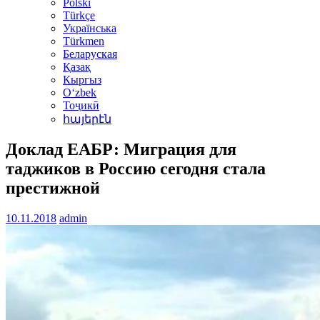
Polski
Türkçe
Українська
Türkmen
Беларуская
Қазақ
Кыргыз
Oʻzbek
Тоҷикӣ
հայերէն
Доклад ЕАБР: Миграция для
таджиков в Россию сегодня стала
престижной
10.11.2018
admin