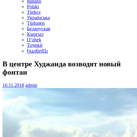
Italiano
Polski
Türkçe
Українська
Türkmen
Беларуская
Кыргыз
Oʻzbek
Тоҷикӣ
հայերէն
В центре Худжанда возводят новый
фонтан
10.11.2018
admin