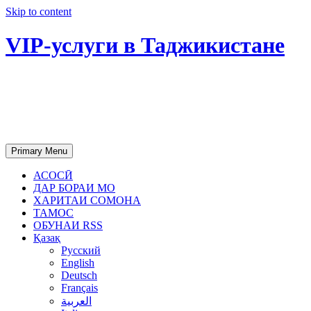
Skip to content
VIP-услуги в Таджикистане
Чартер самолетов, яхт, аренда
недвижимости и юридическое
сопровождение в Таджикистане
Primary Menu
АСОСӢ
ДАР БОРАИ МО
ХАРИТАИ СОМОНА
ТАМОС
ОБУНАИ RSS
Қазақ
Русский
English
Deutsch
Français
العربية