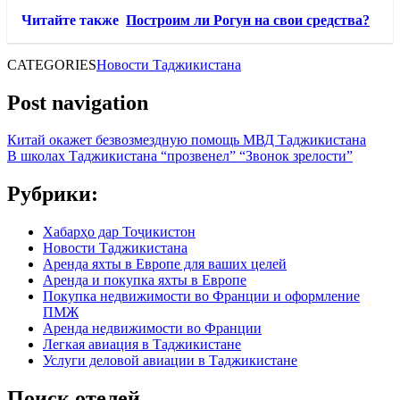
Читайте также
Построим ли Рогун на свои средства?
CATEGORIES
Новости Таджикистана
Post navigation
Китай окажет безвозмездную помощь МВД Таджикистана
В школах Таджикистана “прозвенел” “Звонок зрелости”
Рубрики:
Хабарҳо дар Тоҷикистон
Новости Таджикистана
Аренда яхты в Европе для ваших целей
Аренда и покупка яхты в Европе
Покупка недвижимости во Франции и оформление
ПМЖ
Аренда недвижимости во Франции
Легкая авиация в Таджикистане
Услуги деловой авиации в Таджикистане
Поиск отелей