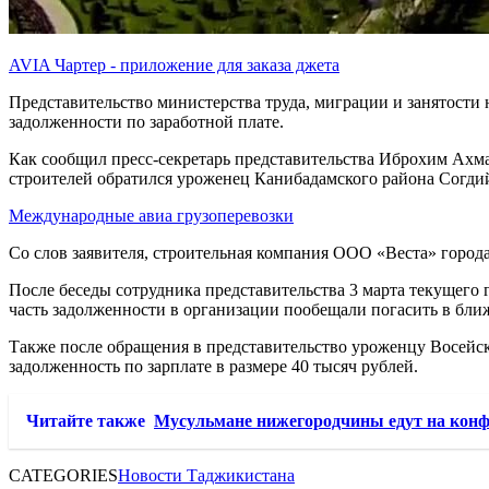
AVIA Чартер - приложение для заказа джета
Представительство министерства труда, миграции и занятости
задолженности по заработной плате.
Как сообщил пресс-секретарь представительства Иброхим Ахма
строителей обратился уроженец Канибадамского района Согди
Международные авиа грузоперевозки
Со слов заявителя, строительная компания ООО «Веста» город
После беседы сотрудника представительства 3 марта текущего
часть задолженности в организации пообещали погасить в бли
Также после обращения в представительство уроженцу Восей
задолженность по зарплате в размере 40 тысяч рублей.
Читайте также
Мусульмане нижегородчины едут на кон
CATEGORIES
Новости Таджикистана