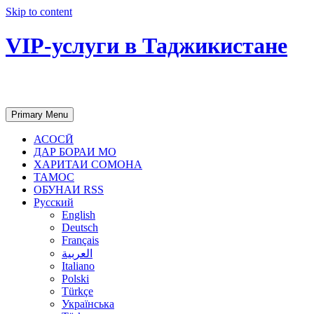
Skip to content
VIP-услуги в Таджикистане
Чартер самолетов, яхт, аренда недвиж
Primary Menu
АСОСӢ
ДАР БОРАИ МО
ХАРИТАИ СОМОНА
ТАМОС
ОБУНАИ RSS
Русский
English
Deutsch
Français
العربية
Italiano
Polski
Türkçe
Українська