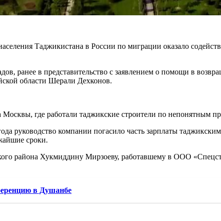
 населения Таджикистана в России по миграции оказало содейст
дов, ранее в представительство с заявлением о помощи в возв
йской области Шерали Дехконов.
а Москвы, где работали таджикские строители по непонятным пр
 года руководство компании погасило часть зарплаты таджикски
жайшие сроки.
ского района Хукмиддину Мирзоеву, работавшему в ООО «Спецс
ференцию в Душанбе