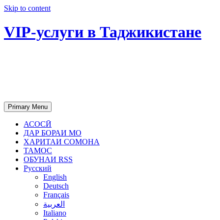
Skip to content
VIP-услуги в Таджикистане
Чартер самолетов, яхт, аренда
недвижимости и юридическое
сопровождение в Таджикистане
Primary Menu
АСОСӢ
ДАР БОРАИ МО
ХАРИТАИ СОМОНА
ТАМОС
ОБУНАИ RSS
Русский
English
Deutsch
Français
العربية
Italiano