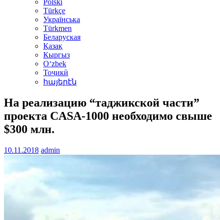
Polski
Türkçe
Українська
Türkmen
Беларуская
Қазақ
Кыргыз
Oʻzbek
Тоҷикӣ
հայերէն
На реализацию “таджикской части”
проекта CASA-1000 необходимо свыше
$300 млн.
10.11.2018
admin