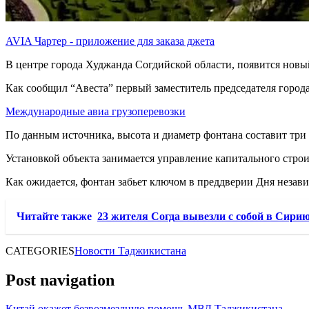
AVIA Чартер - приложение для заказа джета
В центре города Худжанда Согдийской области, появится новы
Как сообщил “Авеста” первый заместитель председателя горо
Международные авиа грузоперевозки
По данным источника, высота и диаметр фонтана составит три 
Установкой объекта занимается управление капитального строи
Как ожидается, фонтан забьет ключом в преддверии Дня независ
Читайте также
23 жителя Согда вывезли с собой в Сирию
CATEGORIES
Новости Таджикистана
Post navigation
Китай окажет безвозмездную помощь МВД Таджикистана