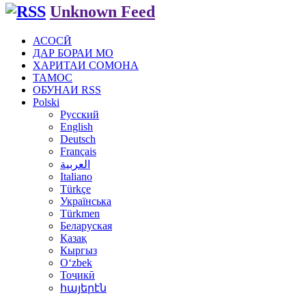
Unknown Feed
АСОСӢ
ДАР БОРАИ МО
ХАРИТАИ СОМОНА
ТАМОС
ОБУНАИ RSS
Polski
Русский
English
Deutsch
Français
العربية
Italiano
Türkçe
Українська
Türkmen
Беларуская
Қазақ
Кыргыз
Oʻzbek
Тоҷикӣ
հայերէն