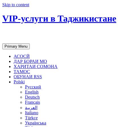
Skip to content
VIP-услуги в Таджикистане
Чартер самолетов, яхт, аренда недвиж
Primary Menu
АСОСӢ
ДАР БОРАИ МО
ХАРИТАИ СОМОНА
ТАМОС
ОБУНАИ RSS
Polski
Русский
English
Deutsch
Français
العربية
Italiano
Türkçe
Українська