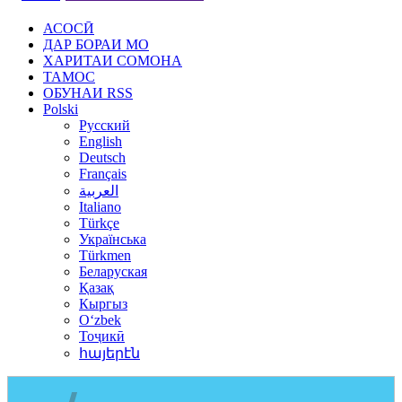
АСОСӢ
ДАР БОРАИ МО
ХАРИТАИ СОМОНА
ТАМОС
ОБУНАИ RSS
Polski
Русский
English
Deutsch
Français
العربية
Italiano
Türkçe
Українська
Türkmen
Беларуская
Қазақ
Кыргыз
Oʻzbek
Тоҷикӣ
հայերէն