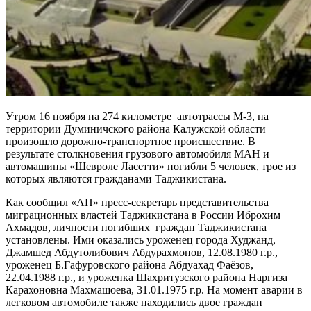
Утром 16 ноября на 274 километре автотрассы М-3, на
территории Думиничского района Калужской области
произошло дорожно-транспортное происшествие. В
результате столкновения грузового автомобиля МАН и
автомашины «Шевроле Ласетти» погибли 5 человек, трое из
которых являются гражданами Таджикистана.
Как сообщил «АП» пресс-секретарь представительства
миграционных властей Таджикистана в России Иброхим
Ахмадов, личности погибших граждан Таджикистана
установлены. Ими оказались уроженец города Худжанд,
Джамшед Абдутолибович Абдурахмонов, 12.08.1980 г.р.,
уроженец Б.Гафуровского района Абдуахад Фаёзов,
22.04.1988 г.р., и уроженка Шахритузского района Наргиза
Карахоновна Махмашоева, 31.01.1975 г.р. На момент аварии в
легковом автомобиле также находились двое граждан