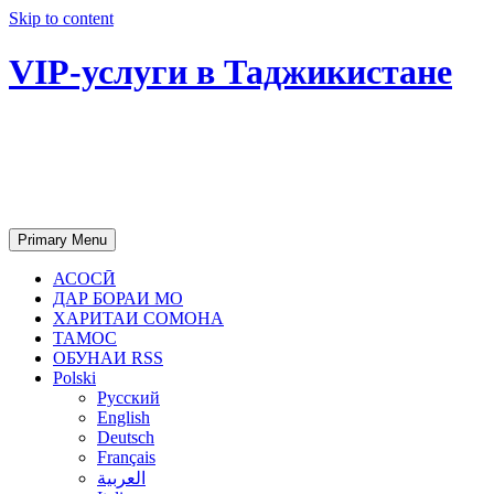
Skip to content
VIP-услуги в Таджикистане
Чартер самолетов, яхт, аренда
недвижимости и юридическое
сопровождение в Таджикистане
Primary Menu
АСОСӢ
ДАР БОРАИ МО
ХАРИТАИ СОМОНА
ТАМОС
ОБУНАИ RSS
Polski
Русский
English
Deutsch
Français
العربية