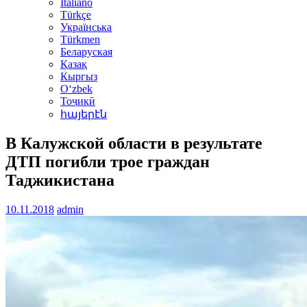
Italiano
Türkçe
Українська
Türkmen
Беларуская
Қазақ
Кыргыз
Oʻzbek
Тоҷикӣ
հայերէն
В Калужской области в результате
ДТП погибли трое граждан
Таджикистана
10.11.2018
admin