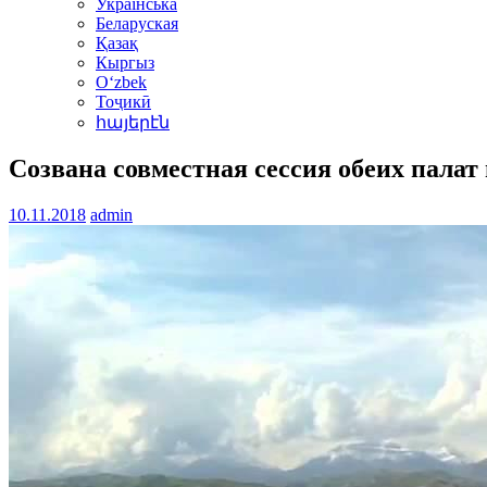
Українська
Беларуская
Қазақ
Кыргыз
Oʻzbek
Тоҷикӣ
հայերէն
Созвана совместная сессия обеих пала
10.11.2018
admin