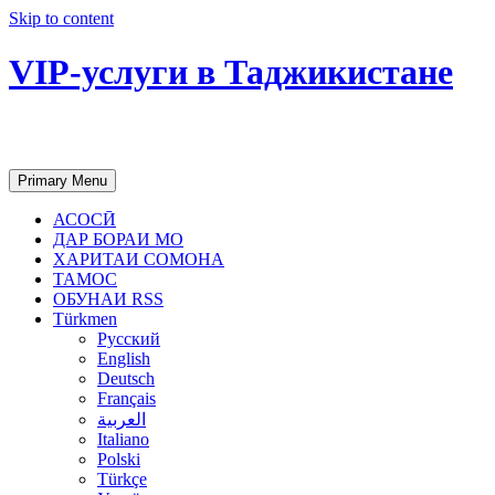
Skip to content
VIP-услуги в Таджикистане
Чартер самолетов, яхт, аренда недвиж
Primary Menu
АСОСӢ
ДАР БОРАИ МО
ХАРИТАИ СОМОНА
ТАМОС
ОБУНАИ RSS
Türkmen
Русский
English
Deutsch
Français
العربية
Italiano
Polski
Türkçe