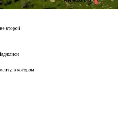
ве второй
 Маджлиси
енту, в котором