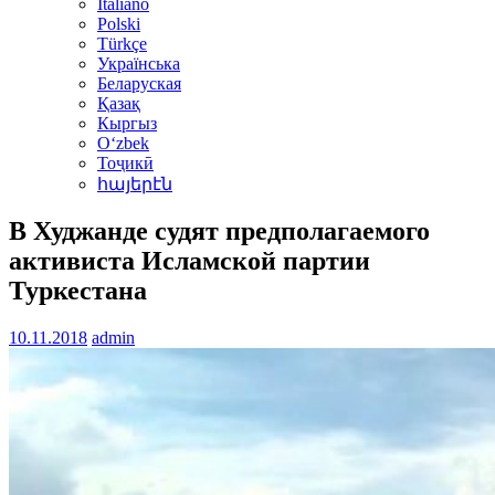
Italiano
Polski
Türkçe
Українська
Беларуская
Қазақ
Кыргыз
Oʻzbek
Тоҷикӣ
հայերէն
В Худжанде судят предполагаемого
активиста Исламской партии
Туркестана
10.11.2018
admin