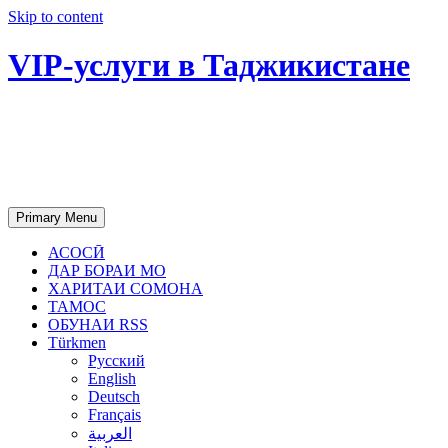
Skip to content
VIP-услуги в Таджикистане
Чартер самолетов, яхт, аренда
недвижимости и юридическое
сопровождение в Таджикистане
Primary Menu
АСОСӢ
ДАР БОРАИ МО
ХАРИТАИ СОМОНА
ТАМОС
ОБУНАИ RSS
Türkmen
Русский
English
Deutsch
Français
العربية