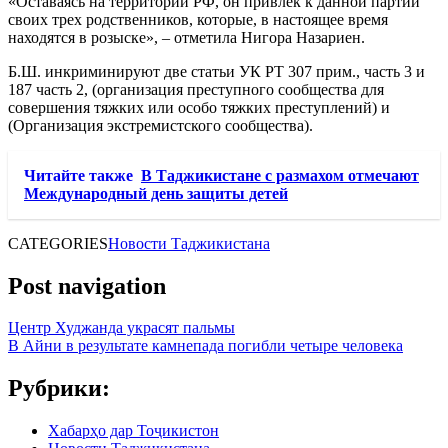
«Оставаясь на территории РФ, он привлек к данной партии
своих трех родственников, которые, в настоящее время
находятся в розыске», – отметила Нигора Назариен.
Б.Ш. инкриминируют две статьи УК РТ 307 прим., часть 3 и
187 часть 2, (организация преступного сообщества для
совершения тяжких или особо тяжких преступлений) и
(Организация экстремистского сообщества).
Читайте также
В Таджикистане с размахом отмечают
Международный день защиты детей
CATEGORIES
Новости Таджикистана
Post navigation
Центр Худжанда украсят пальмы
В Айни в результате камнепада погибли четыре человека
Рубрики:
Хабарҳо дар Тоҷикистон