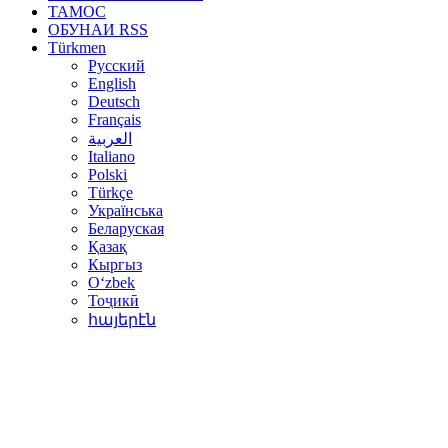
ТАМОС
ОБУНАИ RSS
Türkmen
Русский
English
Deutsch
Français
العربية
Italiano
Polski
Türkçe
Українська
Беларуская
Қазақ
Кыргыз
Oʻzbek
Тоҷикӣ
հայերէն