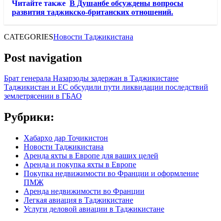
Читайте также
В Душанбе обсуждены вопросы
развития таджикско-британских отношений.
CATEGORIES
Новости Таджикистана
Post navigation
Брат генерала Назарзоды задержан в Таджикистане
Таджикистан и ЕС обсудили пути ликвидации последствий
землетрясении в ГБАО
Рубрики:
Хабарҳо дар Тоҷикистон
Новости Таджикистана
Аренда яхты в Европе для ваших целей
Аренда и покупка яхты в Европе
Покупка недвижимости во Франции и оформление
ПМЖ
Аренда недвижимости во Франции
Легкая авиация в Таджикистане
Услуги деловой авиации в Таджикистане