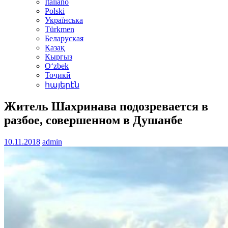
Italiano
Polski
Українська
Türkmen
Беларуская
Қазақ
Кыргыз
Oʻzbek
Тоҷикӣ
հայերէն
Житель Шахринава подозревается в
разбое, совершенном в Душанбе
10.11.2018
admin