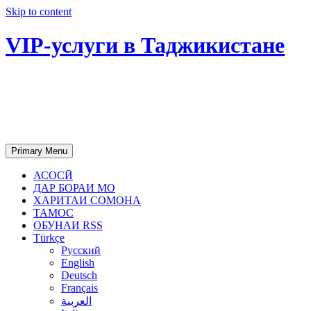
Skip to content
VIP-услуги в Таджикистане
Чартер самолетов, яхт, аренда
недвижимости и юридическое
сопровождение в Таджикистане
Primary Menu
АСОСӢ
ДАР БОРАИ МО
ХАРИТАИ СОМОНА
ТАМОС
ОБУНАИ RSS
Türkçe
Русский
English
Deutsch
Français
العربية