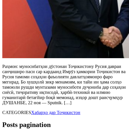
Раҳмон: муносибатҳои дӯстонаи Тоҷикистону Русия давраи
санҷиширо паси сар кардаанд Имрӯз ҳамкории Тоҷикистон ва
Русия тамоми соҳаҳои фаъолияти давлатҳоямонро фаро
мегирад. Бо хушҳолӣ зикр менамоям, ки тайи ин ҳама солҳо
тамоюли рушди мунтазами муносиботи дуҷониба дар соҳаҳои
сиёсӣ, тиҷоративу иқтисодӣ, ҳарбӣ-техникӣ ва илмию
гуманитарӣ бетағйир боқӣ мемонад, изҳор дошт раисҷумҳур
ДУШАНБЕ, 22 ноя — Sputnik. […]
CATEGORIES
Хабарҳо дар Тоҷикистон
Posts pagination