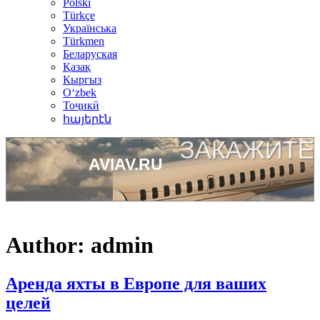
Polski
Türkçe
Українська
Türkmen
Беларуская
Қазақ
Кыргыз
Oʻzbek
Тоҷикӣ
հայերէն
Author:
admin
Аренда яхты в Европе для ваших
целей