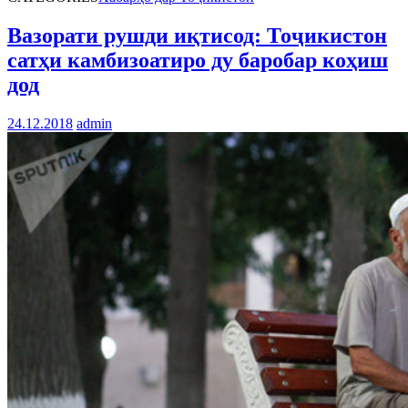
Вазорати рушди иқтисод: Тоҷикистон
сатҳи камбизоатиро ду баробар коҳиш
дод
24.12.2018
admin