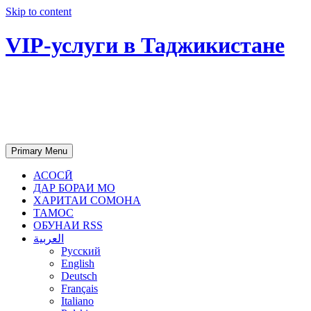
Skip to content
VIP-услуги в Таджикистане
Чартер самолетов, яхт, аренда
недвижимости и юридическое
сопровождение в Таджикистане
Primary Menu
АСОСӢ
ДАР БОРАИ МО
ХАРИТАИ СОМОНА
ТАМОС
ОБУНАИ RSS
العربية
Русский
English
Deutsch
Français
Italiano