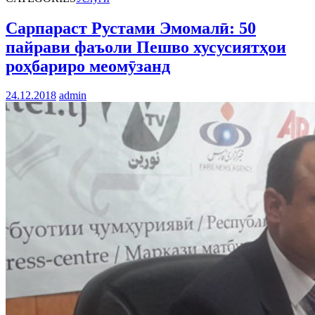
Сарпараст Рустами Эмомалӣ: 50
пайрави фаъоли Пешво хусусиятҳои
роҳбариро меомӯзанд
24.12.2018
admin