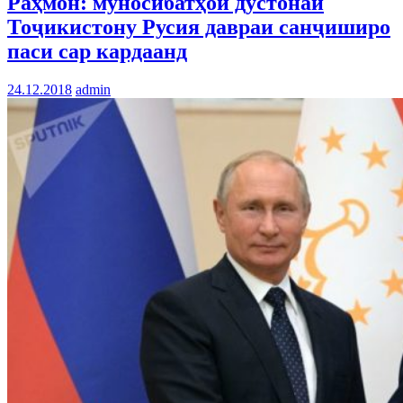
Раҳмон: муносибатҳои дӯстонаи
Тоҷикистону Русия давраи санҷиширо
паси сар кардаанд
24.12.2018
admin