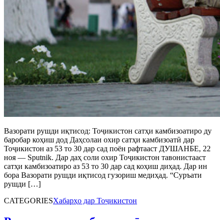
Вазорати рушди иқтисод: Тоҷикистон сатҳи камбизоатиро ду
баробар коҳиш дод Даҳсолаи охир сатҳи камбизоатӣ дар
Тоҷикистон аз 53 то 30 дар сад поён рафтааст ДУШАНБЕ, 22
ноя — Sputnik. Дар даҳ соли охир Тоҷикистон тавонистааст
сатҳи камбизоатиро аз 53 то 30 дар сад коҳиш диҳад. Дар ин
бора Вазорати рушди иқтисод гузориш медиҳад. “Суръати
рушди […]
CATEGORIES
Хабарҳо дар Тоҷикистон