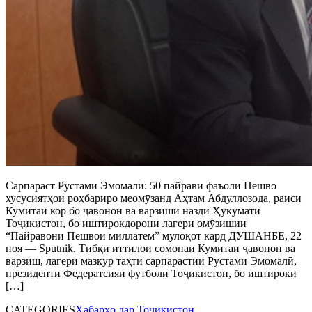
Сарпараст Рустами Эмомалӣ: 50 пайрави фаъоли Пешво
хусусиятҳои роҳбариро меомӯзанд Аҳтам Абдуллозода, раиси
Кумитаи кор бо ҷавонон ва варзиши назди Ҳукумати
Тоҷикистон, бо иштирокдорони лагери омӯзишии
“Пайравони Пешвои миллатем” мулоқот кард ДУШАНБЕ, 22
ноя — Sputnik. Тибқи иттилои сомонаи Кумитаи ҷавонон ва
варзиш, лагери мазкур таҳти сарпарастии Рустами Эмомалӣ,
президенти Федератсияи футболи Тоҷикистон, бо иштироки
[…]
CATEGORIES
Хабарҳо дар Тоҷикистон