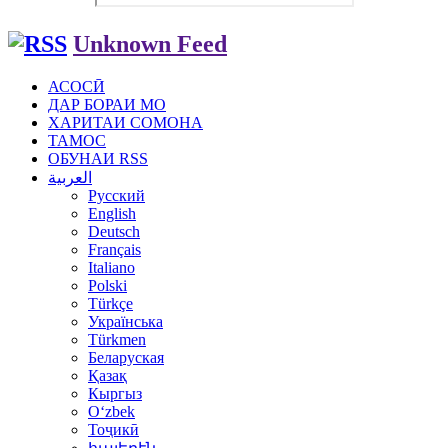
Unknown Feed
АСОСӢ
ДАР БОРАИ МО
ХАРИТАИ СОМОНА
ТАМОС
ОБУНАИ RSS
العربية
Русский
English
Deutsch
Français
Italiano
Polski
Türkçe
Українська
Türkmen
Беларуская
Қазақ
Кыргыз
Oʻzbek
Тоҷикӣ