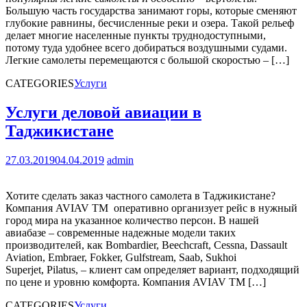
Большую часть государства занимают горы, которые сменяют
глубокие равнины, бесчисленные реки и озера. Такой рельеф
делает многие населенные пункты труднодоступными,
потому туда удобнее всего добираться воздушными судами.
Легкие самолеты перемещаются с большой скоростью – […]
CATEGORIES
Услуги
Услуги деловой авиации в
Таджикистане
27.03.2019
04.04.2019
admin
Хотите сделать заказ частного самолета в Таджикистане?
Компания AVIAV TM оперативно организует рейс в нужный
город мира на указанное количество персон. В нашей
авиабазе – современные надежные модели таких
производителей, как Bombardier, Beechcraft, Cessna, Dassault
Aviation, Embraer, Fokker, Gulfstream, Saab, Sukhoi
Superjet, Pilatus, – клиент сам определяет вариант, подходящий
по цене и уровню комфорта. Компания AVIAV TM […]
CATEGORIES
Услуги