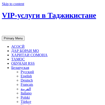
Skip to content
VIP-услуги в Таджикистане
Чартер самолетов, яхт, аренда недвиж
Primary Menu
АСОСӢ
ДАР БОРАИ МО
ХАРИТАИ СОМОНА
ТАМОС
ОБУНАИ RSS
Беларуская
Русский
English
Deutsch
Français
العربية
Italiano
Polski
Türkçe