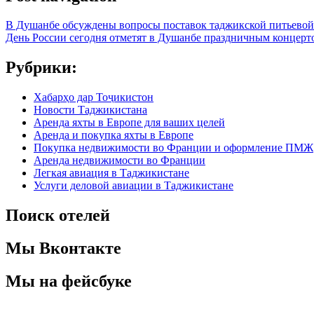
В Душанбе обсуждены вопросы поставок таджикской питьевой 
День России сегодня отметят в Душанбе праздничным концерт
Рубрики:
Хабарҳо дар Тоҷикистон
Новости Таджикистана
Аренда яхты в Европе для ваших целей
Аренда и покупка яхты в Европе
Покупка недвижимости во Франции и оформление ПМЖ
Аренда недвижимости во Франции
Легкая авиация в Таджикистане
Услуги деловой авиации в Таджикистане
Поиск отелей
Мы Вконтакте
Мы на фейсбуке