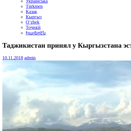
Українська
Türkmen
Қазақ
Кыргыз
Oʻzbek
Тоҷикӣ
հայերէն
Таджикистан принял у Кыргызстана эс
10.11.2018
admin