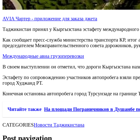
AVIA Чартер - приложение для заказа джета
Таджикистан принял у Кыргызстана эстафету международного а
Как сообщает пресс-служба министерства транспорта КР, итог 
председателем Межправительственного совета дорожников, р
Международные авиа грузоперевозки
В своем выступлении он отметил, что дороги Кыргызстана нахо
Эстафету по сопровождению участников автопробега взяли пр
город Худжанд РТ.
Конечная остановка автопробега город Турсунзаде на границе 
Читайте также
На площади Пограничников в Душанбе по
CATEGORIES
Новости Таджикистана
Post navigation