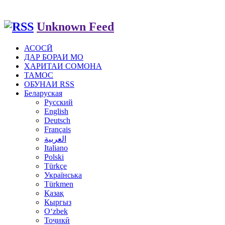
Unknown Feed
АСОСӢ
ДАР БОРАИ МО
ХАРИТАИ СОМОНА
ТАМОС
ОБУНАИ RSS
Беларуская
Русский
English
Deutsch
Français
العربية
Italiano
Polski
Türkçe
Українська
Türkmen
Қазақ
Кыргыз
Oʻzbek
Тоҷикӣ