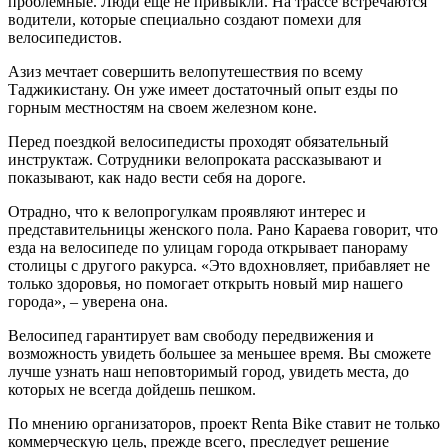
проблемные. Люди еще не привыкли. На трассе встречаются
водители, которые специально создают помехи для
велосипедистов.
Азиз мечтает совершить велопутешествия по всему
Таджикистану. Он уже имеет достаточный опыт езды по
горным местностям на своем железном коне.
Перед поездкой велосипедисты проходят обязательный
инструктаж. Сотрудники велопроката рассказывают и
показывают, как надо вести себя на дороге.
Отрадно, что к велопрогулкам проявляют интерес и
представительницы женского пола. Рано Караева говорит, что
езда на велосипеде по улицам города открывает панораму
столицы с другого ракурса. «Это вдохновляет, прибавляет не
только здоровья, но помогает открыть новый мир нашего
города», – уверена она.
Велосипед гарантирует вам свободу передвижения и
возможность увидеть большее за меньшее время. Вы сможете
лучше узнать наш неповторимый город, увидеть места, до
которых не всегда дойдешь пешком.
По мнению организаторов, проект Renta Bike ставит не только
коммерческую цель, прежде всего, преследует решение