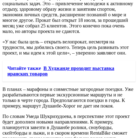
социальных задач. Это – привлечение молодежи к активному
отдыху, здоровому образу жизни и занятиям спортом,
экономия личных средств, расширение познаний о мире и
многое другое. Прокат был открыт 18 июля, за прошедший
месяц уже собрал 25 клиентов. Этого конечно пока очень
мало, но авторы проекта не сдаются.
«У нас была цель – открыть велопрокат, несмотря на
трудности, мы добились своего. Теперь цель развивать этот
проект, и мы идем к этой цели», – уверенно заявляют они.
Читайте также
В Худжанде проходит выставка
иранских товаров
В планах – марафоны и совместные загородные поездки. Уже
разрабатываются первые экскурсионные маршруты и не
только в черте города. Предполагаются поездки в горы. К
примеру, маршрут Душанбе-Хорог не дает им покоя.
По словам Умеда Шукрихудоева, в перспективе этот проект
будет дополнен новыми направлениями. К примеру,
планируется завезти в Душанбе ролики, сноуборды,
скейтборды и лыжи, и в скором времени RentaBike сможет