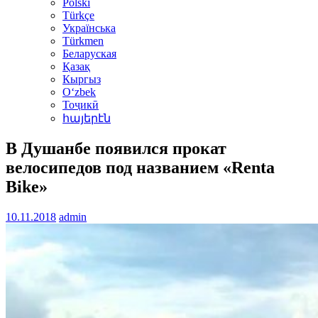
Polski
Türkçe
Українська
Türkmen
Беларуская
Қазақ
Кыргыз
Oʻzbek
Тоҷикӣ
հայերէն
В Душанбе появился прокат
велосипедов под названием «Renta
Bike»
10.11.2018
admin