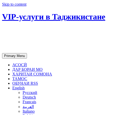
Skip to content
VIP-услуги в Таджикистане
Чартер самолетов, яхт, аренда
недвижимости и юридическое
сопровождение в Таджикистане
Primary Menu
АСОСӢ
ДАР БОРАИ МО
ХАРИТАИ СОМОНА
ТАМОС
ОБУНАИ RSS
English
Русский
Deutsch
Français
العربية
Italiano