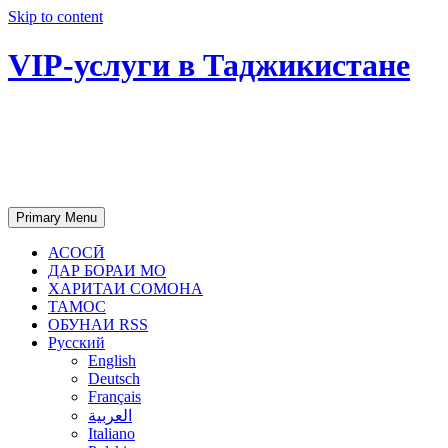
Skip to content
VIP-услуги в Таджикистане
Чартер самолетов, яхт, аренда
недвижимости и юридическое
сопровождение в Таджикистане
Primary Menu
АСОСӢ
ДАР БОРАИ МО
ХАРИТАИ СОМОНА
ТАМОС
ОБУНАИ RSS
Русский
English
Deutsch
Français
العربية
Italiano