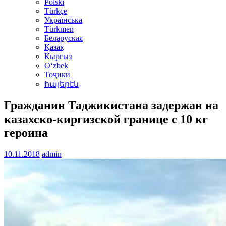
Polski
Türkçe
Українська
Türkmen
Беларуская
Қазақ
Кыргыз
Oʻzbek
Тоҷикӣ
հայերէն
Гражданин Таджикистана задержан на
казахско-киргизской границе с 10 кг
героина
10.11.2018
admin