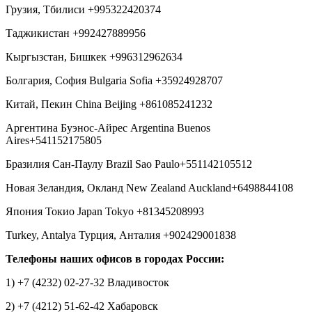
Грузия, Тбилиси +995322420374
Таджикистан +992427889956
Кыргызстан, Бишкек +996312962634
Болгария, София Bulgaria Sofia +35924928707
Китай, Пекин China Beijing +861085241232
Аргентина Буэнос-Айрес Argentina Buenos
Aires+541152175805
Бразилия Сан-Паулу Brazil Sao Paulo+551142105512
Новая Зеландия, Окланд New Zealand Auckland+6498844108
Япония Токио Japan Tokyo +81345208993
Turkey, Antalya Турция, Анталия +902429001838
Телефоны наших офисов в городах России:
1) +7 (4232) 02-27-32 Владивосток
2) +7 (4212) 51-62-42 Хабаровск