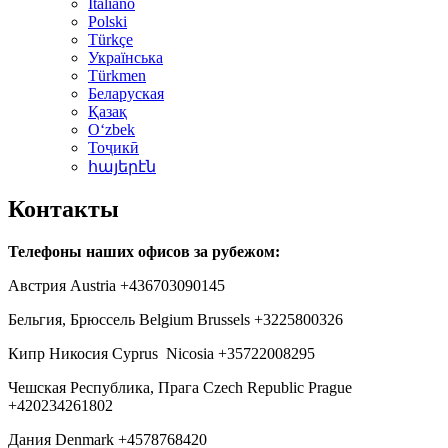
Italiano
Polski
Türkçe
Українська
Türkmen
Беларуская
Қазақ
Oʻzbek
Тоҷикӣ
հայերէն
Контакты
Телефоны наших офисов за рубежом:
Австрия Austria +436703090145
Бельгия, Брюссель Belgium Brussels +3225800326
Кипр Никосия Cyprus Nicosia +35722008295
Чешская Республика, Прага Czech Republic Prague
+420234261802
Дания Denmark +4578768420