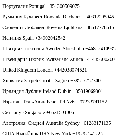
Португалия Portugal +351300509075
Румыния Бухарест Romania Bucharest +40312295945
Словения Любляна Slovenia Ljubljana +38617778615
Испания Spain +34902042542
Швеция Стокгольм Sweden Stockholm +46812410935
Швейцария Цюрих Switzerland Zurich +41435500260
United Kingdom London +442038074521
Хорватия Загреб Croatia Zagreb +38517757300
Ирландия Дублин Ireland Dublin +35319069301
Израиль. Тель-Авив Israel Tel Aviv +97233741152
Сингапур Singapore +6531591006
Австралия, Сидней Australia Sydney +61283171135
США Нью-Йорк USA New York +19292141225