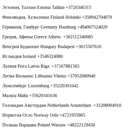
Эстония, Таллин Estonia Tallinn +3726346315
Финляндия, Хельсинки Finland Helsinki +358942704070
Германия, Гамбург Germany Hamburg +494067524020
Греция, Афины Greece Athens +302112340685
Венгрия Будапешт Hungary Budapest +3615507616
Исландия Iceland +3546324080
Латвия Рига Latvia Riga +37167881565
Литва Вильнюс Lithuania Vilnius +37052080940
Люксембург Luxemburg +35220301642
Мальта Malta +35620341636
Голландия Амстердам Netherlands Amsterdam +31208004910
Норвегия Осло Norway Oslo +4721955865
Польша Варшава Poland Warsaw +48222129450