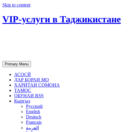
Skip to content
VIP-услуги в Таджикистане
Чартер самолетов, яхт, аренда
недвижимости и юридическое
сопровождение в Таджикистане
Primary Menu
АСОСӢ
ДАР БОРАИ МО
ХАРИТАИ СОМОНА
ТАМОС
ОБУНАИ RSS
Кыргыз
Русский
English
Deutsch
Français
العربية