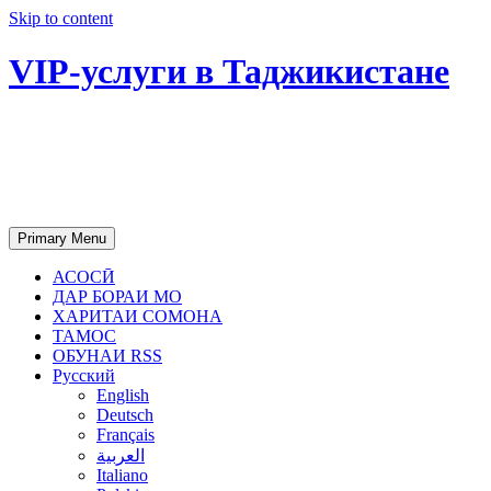
Skip to content
VIP-услуги в Таджикистане
Чартер самолетов, яхт, аренда
недвижимости и юридическое
сопровождение в Таджикистане
Primary Menu
АСОСӢ
ДАР БОРАИ МО
ХАРИТАИ СОМОНА
ТАМОС
ОБУНАИ RSS
Русский
English
Deutsch
Français
العربية
Italiano