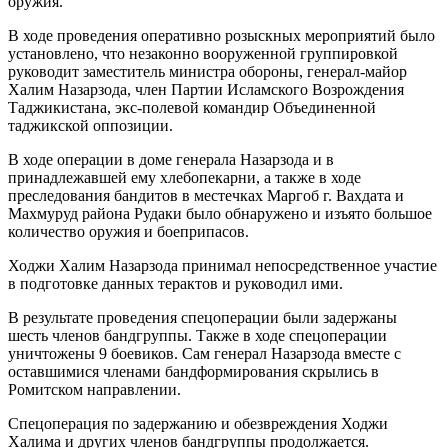
оружия.
В ходе проведения оперативно розыскных мероприятий было
установлено, что незаконно вооруженной группировкой
руководит заместитель министра обороны, генерал-майор
Халим Назарзода, член Партии Исламского Возрождения
Таджикистана, экс-полевой командир Объединенной
таджикской оппозиции.
В ходе операции в доме генерала Назарзода и в
принадлежавшей ему хлебопекарни, а также в ходе
преследования бандитов в местечках Маргоб г. Вахдата и
Махмуруд района Рудаки было обнаружено и изъято большое
количество оружия и боеприпасов.
Ходжи Халим Назарзода принимал непосредственное участие
в подготовке данных терактов и руководил ими.
В результате проведения спецоперации были задержаны
шесть членов бандгруппы. Также в ходе спецоперации
уничтожены 9 боевиков. Сам генерал Назарзода вместе с
оставшимися членами бандформирования скрылись в
Ромитском направлении.
Спецоперация по задержанию и обезвреждения Ходжи
Халима и других членов бандгруппы продолжается.