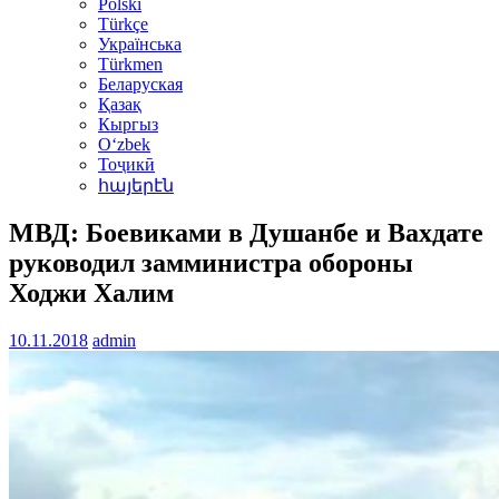
Polski
Türkçe
Українська
Türkmen
Беларуская
Қазақ
Кыргыз
Oʻzbek
Тоҷикӣ
հայերէն
МВД: Боевиками в Душанбе и Вахдате
руководил замминистра обороны
Ходжи Халим
10.11.2018
admin