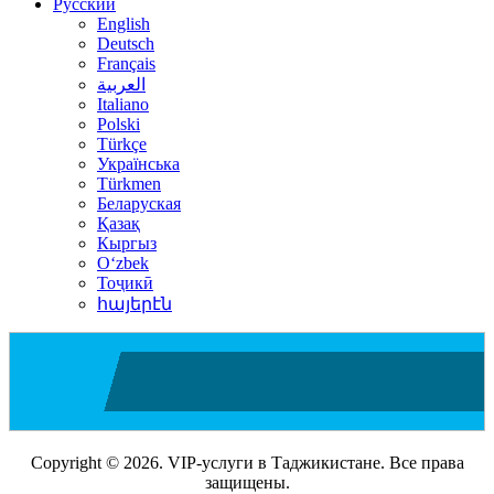
Русский
English
Deutsch
Français
العربية
Italiano
Polski
Türkçe
Українська
Türkmen
Беларуская
Қазақ
Кыргыз
Oʻzbek
Тоҷикӣ
հայերէն
Copyright © 2026. VIP-услуги в Таджикистане. Все права
защищены.