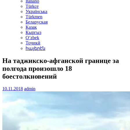
Italiano
Türkçe
Українська
Türkmen
Беларуская
Қазақ
Кыргыз
Oʻzbek
Тоҷикӣ
հայերէն
На таджикско-афганской границе за
полгода произошло 18
боестолкновений
10.11.2018
admin