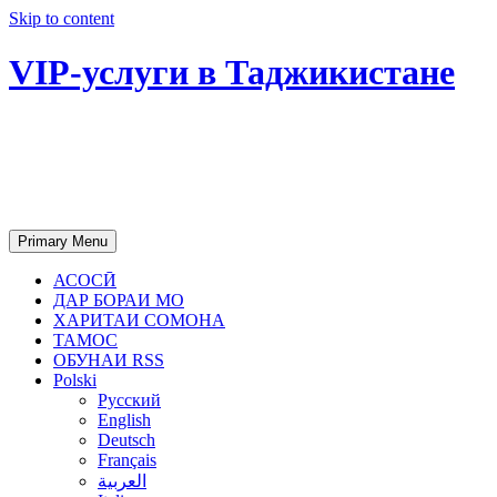
Skip to content
VIP-услуги в Таджикистане
Чартер самолетов, яхт, аренда
недвижимости и юридическое
сопровождение в Таджикистане
Primary Menu
АСОСӢ
ДАР БОРАИ МО
ХАРИТАИ СОМОНА
ТАМОС
ОБУНАИ RSS
Polski
Русский
English
Deutsch
Français
العربية