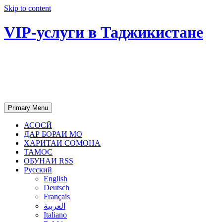
Skip to content
VIP-услуги в Таджикистане
Чартер самолетов, яхт, аренда
недвижимости и юридическое
сопровождение в Таджикистане
Primary Menu
АСОСӢ
ДАР БОРАИ МО
ХАРИТАИ СОМОНА
ТАМОС
ОБУНАИ RSS
Русский
English
Deutsch
Français
العربية
Italiano