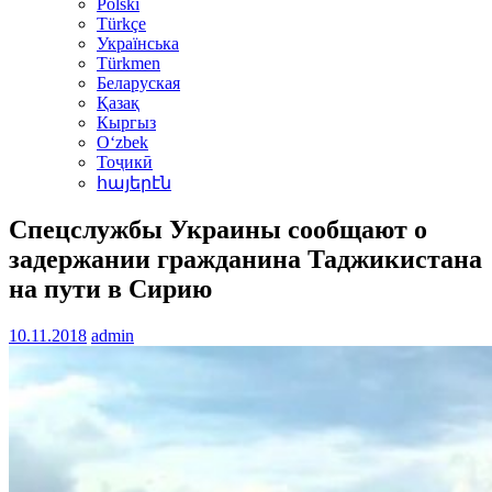
Polski
Türkçe
Українська
Türkmen
Беларуская
Қазақ
Кыргыз
Oʻzbek
Тоҷикӣ
հայերէն
Спецслужбы Украины сообщают о
задержании гражданина Таджикистана
на пути в Сирию
10.11.2018
admin