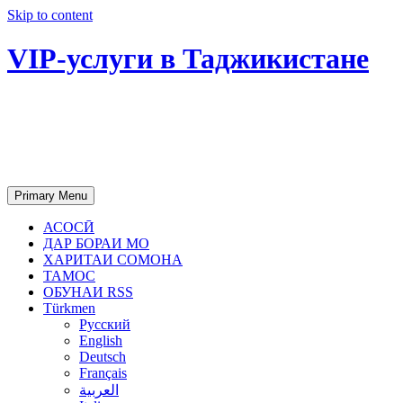
Skip to content
VIP-услуги в Таджикистане
Чартер самолетов, яхт, аренда
недвижимости и юридическое
сопровождение в Таджикистане
Primary Menu
АСОСӢ
ДАР БОРАИ МО
ХАРИТАИ СОМОНА
ТАМОС
ОБУНАИ RSS
Türkmen
Русский
English
Deutsch
Français
العربية