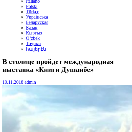
Italiano
Polski
Türkçe
Українська
Беларуская
Қазақ
Кыргыз
Oʻzbek
Тоҷикӣ
հայերէն
В столице пройдет международная
выставка «Книги Душанбе»
10.11.2018
admin