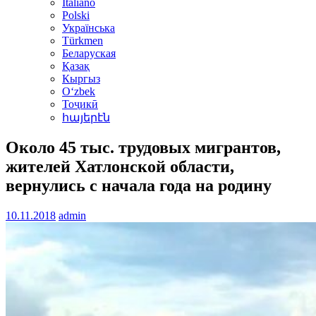
Italiano
Polski
Українська
Türkmen
Беларуская
Қазақ
Кыргыз
Oʻzbek
Тоҷикӣ
հայերէն
Около 45 тыс. трудовых мигрантов,
жителей Хатлонской области,
вернулись с начала года на родину
10.11.2018
admin