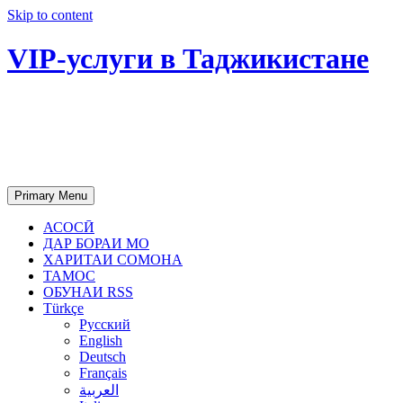
Skip to content
VIP-услуги в Таджикистане
Чартер самолетов, яхт, аренда
недвижимости и юридическое
сопровождение в Таджикистане
Primary Menu
АСОСӢ
ДАР БОРАИ МО
ХАРИТАИ СОМОНА
ТАМОС
ОБУНАИ RSS
Türkçe
Русский
English
Deutsch
Français
العربية