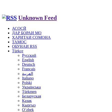
Unknown Feed
АСОСӢ
ДАР БОРАИ МО
ХАРИТАИ СОМОНА
ТАМОС
ОБУНАИ RSS
Türkçe
Русский
English
Deutsch
Français
العربية
Italiano
Polski
Українська
Türkmen
Беларуская
Қазақ
Кыргыз
Oʻzbek