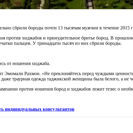
льно сбрили бороды почти 13 тысячам мужчин в течение 2015 г
ия против хиджабов и принудительное бритье бород. В прошло
чатки пальцев. У тринадцати тысяч из них сбрили бороды.
ись от ношения хиджаба.
т Эмомали Рахмон. «Не преклоняйтесь перед чуждыми ценностям
 даже траурная одежда таджикской женщины была белого, а не че
 кампании против ношения бород и хиджабов лежит тезис о необ
ть индивидуальных консультантов