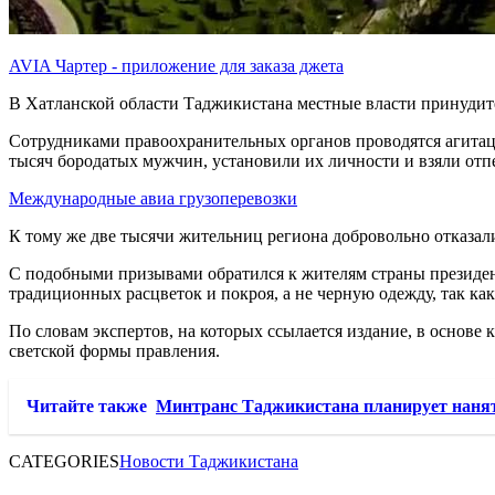
AVIA Чартер - приложение для заказа джета
В Хатланской области Таджикистана местные власти принудите
Сотрудниками правоохранительных органов проводятся агитац
тысяч бородатых мужчин, установили их личности и взяли отпе
Международные авиа грузоперевозки
К тому же две тысячи жительниц региона добровольно отказал
С подобными призывами обратился к жителям страны президен
традиционных расцветок и покроя, а не черную одежду, так как
По словам экспертов, на которых ссылается издание, в основе
светской формы правления.
Читайте также
Минтранс Таджикистана планирует наня
CATEGORIES
Новости Таджикистана