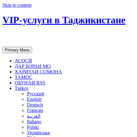
Skip to content
VIP-услуги в Таджикистане
Чартер самолетов, яхт, аренда недвиж
Primary Menu
АСОСӢ
ДАР БОРАИ МО
ХАРИТАИ СОМОНА
ТАМОС
ОБУНАИ RSS
Türkçe
Русский
English
Deutsch
Français
العربية
Italiano
Polski
Українська