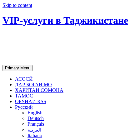
Skip to content
VIP-услуги в Таджикистане
Чартер самолетов, яхт, аренда
недвижимости и юридическое
сопровождение в Таджикистане
Primary Menu
АСОСӢ
ДАР БОРАИ МО
ХАРИТАИ СОМОНА
ТАМОС
ОБУНАИ RSS
Русский
English
Deutsch
Français
العربية
Italiano