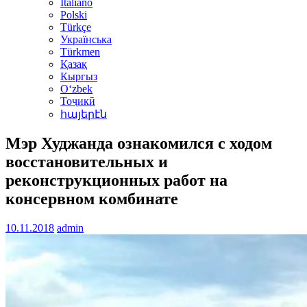
Italiano
Polski
Türkçe
Українська
Türkmen
Қазақ
Кыргыз
Oʻzbek
Тоҷикӣ
հայերէն
Мэр Худжанда ознакомился с ходом
восстановительных и
реконструкционных работ на
консервном комбинате
10.11.2018
admin