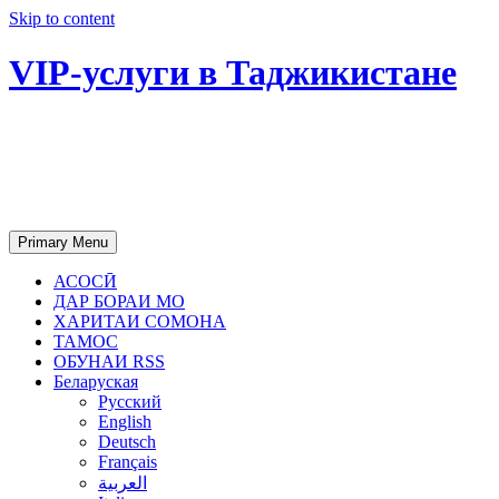
Skip to content
VIP-услуги в Таджикистане
Чартер самолетов, яхт, аренда
недвижимости и юридическое
сопровождение в Таджикистане
Primary Menu
АСОСӢ
ДАР БОРАИ МО
ХАРИТАИ СОМОНА
ТАМОС
ОБУНАИ RSS
Беларуская
Русский
English
Deutsch
Français
العربية