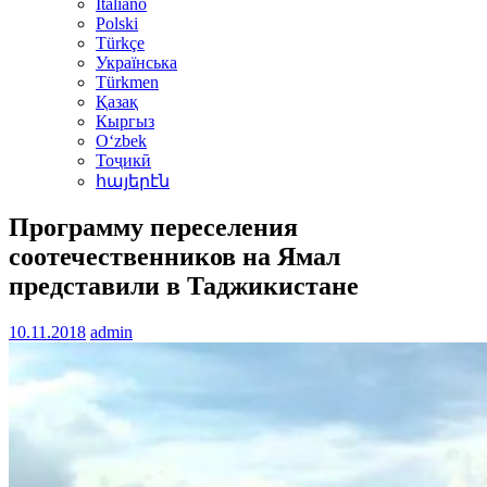
Italiano
Polski
Türkçe
Українська
Türkmen
Қазақ
Кыргыз
Oʻzbek
Тоҷикӣ
հայերէն
Программу переселения
соотечественников на Ямал
представили в Таджикистане
10.11.2018
admin