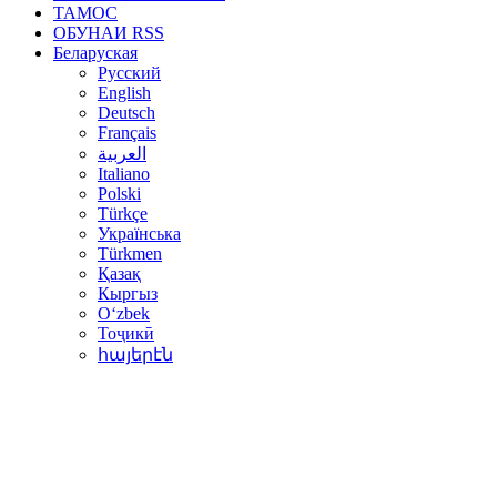
ТАМОС
ОБУНАИ RSS
Беларуская
Русский
English
Deutsch
Français
العربية
Italiano
Polski
Türkçe
Українська
Türkmen
Қазақ
Кыргыз
Oʻzbek
Тоҷикӣ
հայերէն