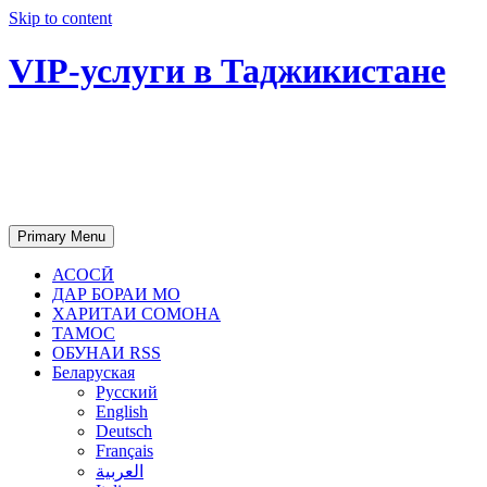
Skip to content
VIP-услуги в Таджикистане
Чартер самолетов, яхт, аренда
недвижимости и юридическое
сопровождение в Таджикистане
Primary Menu
АСОСӢ
ДАР БОРАИ МО
ХАРИТАИ СОМОНА
ТАМОС
ОБУНАИ RSS
Беларуская
Русский
English
Deutsch
Français
العربية