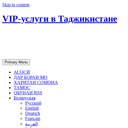
Skip to content
VIP-услуги в Таджикистане
Чартер самолетов, яхт, аренда
недвижимости и юридическое
сопровождение в Таджикистане
Primary Menu
АСОСӢ
ДАР БОРАИ МО
ХАРИТАИ СОМОНА
ТАМОС
ОБУНАИ RSS
Беларуская
Русский
English
Deutsch
Français
العربية