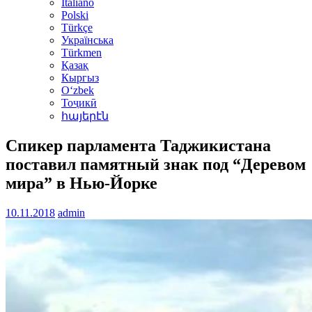
Italiano
Polski
Türkçe
Українська
Türkmen
Қазақ
Кыргыз
Oʻzbek
Тоҷикӣ
հայերէն
Спикер парламента Таджикистана
поставил памятный знак под “Деревом
мира” в Нью-Йорке
10.11.2018
admin