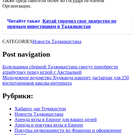
также представители более 40 государств-членов
Организации.
Читайте также
Китай упрочил свое лидерство по
прямым инвестициям в Таджикистан
CATEGORIES
Новости Таджикистана
Post navigation
Болельщики сборной Таджикистана смогут приобрести
атрибутику перед игрой с Австралией
Молодежное ведомство Худжанда накроет дастархан для 250
воспитанников школы-интерната
Рубрики:
Хабарҳо дар Тоҷикистон
Новости Таджикистана
Аренда яхты в Европе для ваших целей
Аренда и покупка яхты в Европе
Покупка недвижимости во Франции и оформление