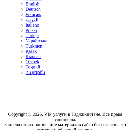
English
Deutsch
Français
العربية
Italiano
Polski
Türkçe
Українська
Türkmen
Қазақ
Кыргыз
Oʻzbek
Тоҷикӣ
հայերէն
Copyright © 2026. VIP-услуги в Таджикистане. Все права
защищены.
Запрещено использование материалов сайта без согласия его
авторов и обратной ссылки.