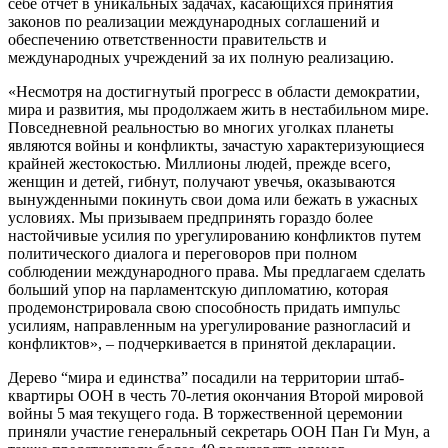
себе отчет в уникальных задачах, касающихся принятия
законов по реализации международных соглашений и
обеспечению ответственности правительств и
международных учреждений за их полную реализацию.
«Несмотря на достигнутый прогресс в области демократии,
мира и развития, мы продолжаем жить в нестабильном мире.
Повседневной реальностью во многих уголках планеты
являются войны и конфликты, зачастую характеризующиеся
крайней жестокостью. Миллионы людей, прежде всего,
женщин и детей, гибнут, получают увечья, оказываются
вынужденными покинуть свои дома или бежать в ужасных
условиях. Мы призываем предпринять гораздо более
настойчивые усилия по урегулированию конфликтов путем
политического диалога и переговоров при полном
соблюдении международного права. Мы предлагаем сделать
больший упор на парламентскую дипломатию, которая
продемонстрировала свою способность придать импульс
усилиям, направленным на урегулирование разногласий и
конфликтов», – подчеркивается в принятой декларации.
Дерево “мира и единства” посадили на территории штаб-
квартиры ООН в честь 70-летия окончания Второй мировой
войны 5 мая текущего года. В торжественной церемонии
приняли участие генеральный секретарь ООН Пан Ги Мун, а