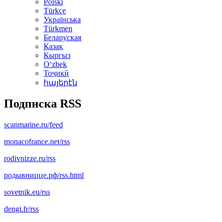
Polski
Türkçe
Українська
Türkmen
Беларуская
Қазақ
Кыргыз
Oʻzbek
Тоҷикӣ
հայերէն
Подписка RSS
scanmarine.ru/feed
monacofrance.net/rss
rodivnizze.ru/rss
родывницце.рф/rss.html
sovetnik.eu/rss
dengi.fr/rss