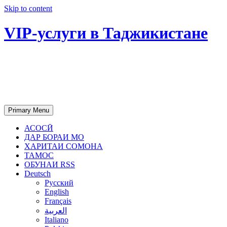
Skip to content
VIP-услуги в Таджикистане
Чартер самолетов, яхт, аренда
недвижимости и юридическое
сопровождение в Таджикистане
Primary Menu
АСОСӢ
ДАР БОРАИ МО
ХАРИТАИ СОМОНА
ТАМОС
ОБУНАИ RSS
Deutsch
Русский
English
Français
العربية
Italiano