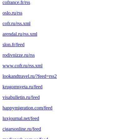
cofrance.fr/rss
oslo.ru/rss
cofr.ru/rss.xml
arendal.ru/rss.xml
slon.fr/feed
rodivnizze.ru/rss
www.cofr.ru/rss.xml
lookandtravel.ru/?feed=rss2
krugomsveta.ru/feed
visabulletin.ru/feed
happymigration.com/feed
luxjournal.net/feed
cigarsonline.ru/feed