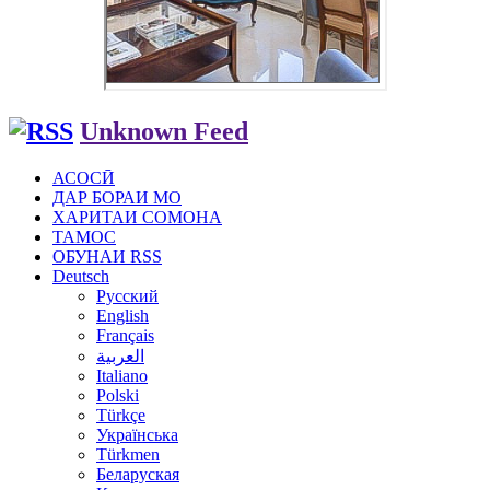
Unknown Feed
АСОСӢ
ДАР БОРАИ МО
ХАРИТАИ СОМОНА
ТАМОС
ОБУНАИ RSS
Deutsch
Русский
English
Français
العربية
Italiano
Polski
Türkçe
Українська
Türkmen
Беларуская