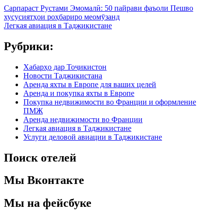
Сарпараст Рустами Эмомалӣ: 50 пайрави фаъоли Пешво
хусусиятҳои роҳбариро меомӯзанд
Легкая авиация в Таджикистане
Рубрики:
Хабарҳо дар Тоҷикистон
Новости Таджикистана
Аренда яхты в Европе для ваших целей
Аренда и покупка яхты в Европе
Покупка недвижимости во Франции и оформление
ПМЖ
Аренда недвижимости во Франции
Легкая авиация в Таджикистане
Услуги деловой авиации в Таджикистане
Поиск отелей
Мы Вконтакте
Мы на фейсбуке