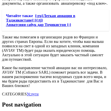
документы, а также организовать авиаперевозку «под ключ».
Читайте также
{:ru}Легкая авиация в
Таджикистане{:}{:tj}
Авиатсияи сабук дар Тоҷикистон {:}
Также мы помогаем в организации родов во Франции и
других странах Европы. Если вы хотите, чтобы ваш малыш
появился на свет в одной из западных клиник, компания
(AVIAV TM) будет рада оказать юридическую помощь.
Актуально в этой ситуации будет заказать частный самолет
для путешествий.
Какое бы направление частной авиации вас ни интересовало,
AVIAV TM (Cofrance SARL) поможет решить все задачи. В
нашем распоряжении тысячи воздушных судов всего мира, и
мы будем рады предоставить их в Таджикистане для Вас и
Ваших близких!
CATEGORIES
Услуги
Post navigation