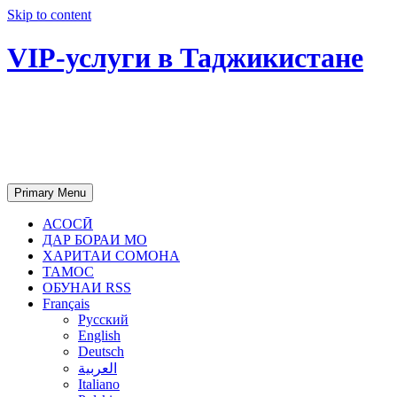
Skip to content
VIP-услуги в Таджикистане
Чартер самолетов, яхт, аренда
недвижимости и юридическое
сопровождение в Таджикистане
Primary Menu
АСОСӢ
ДАР БОРАИ МО
ХАРИТАИ СОМОНА
ТАМОС
ОБУНАИ RSS
Français
Русский
English
Deutsch
العربية
Italiano