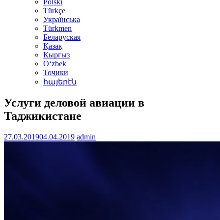
Polski
Türkçe
Українська
Türkmen
Беларуская
Қазақ
Кыргыз
Oʻzbek
Тоҷикӣ
հայերէն
Услуги деловой авиации в
Таджикистане
27.03.2019
04.04.2019
admin