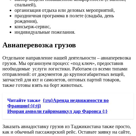
спальней),
организация отдыха или деловых мероприятий,
праздничная программа в полете (свадьба, день
рождения),
консьерж-сервис,
индивидуальные пожелания.
Авиаперевозка грузов
Отдельное направление нашей деятельности – авиаперевозка
грузов. Мы организуем процесс «под ключ», предоставив
необходимые услуги логистики. Работаем со всеми типами
отправлений: от документов до крупногабаритных вещей,
запчастей для яхт и самолетов, оптовых партий товаров,
также готовы взять на борт животных.
Читайте также
{:ru}Аренда недвижимости во
Франции{:}{:tj}
Иҷораи амволи ғайриманқул дар Фаронса {:}
Заказать авиадоставку грузов из Таджикистана также просто,
как и обычный пассажирский рейс. Оставьте заявку на сайте,