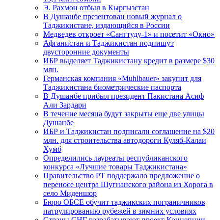
Э. Рахмон отбыл в Кыргызстан
В Душанбе презентован новый журнал о
Таджикистане, издающийся в России
Медведев откроет «Сангтуду-1» и посетит «Окно»
Афганистан и Таджикистан подпишут
двусторонние документы
ИБР выделяет Таджикистану кредит в размере $30
млн.
Германская компания «Muhlbauer» закупит для
Таджикистана биометрические паспорта
В Душанбе прибыл президент Пакистана Асиф
Али Зардари
В течение месяца будут закрыты еще две улицы
Душанбе
ИБР и Таджикистан подписали соглашение на $20
млн. для строительства автодороги Куляб-Калаи
Хумб
Определились лауреаты республиканского
конкурса «Лучшие товары Таджикистана»
Правительство РТ поддержало предложение о
переносе центра Шугнанского района из Хорога в
село Миденшор
Бюро ОБСЕ обучит таджикских пограничников
патрулированию рубежей в зимних условиях
Страны СНГ разрабатывают проект Концепции