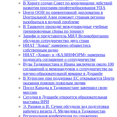
В Хороге создан Совет по координации действий
развития программ профтехобразования УЦА
Центр ООН по превентивной дипломатии в
Центральной Азии поможет странам региона
разобраться в водной проблеме
В Ташкенте проходят международные учебные
тренировочные сборы по теннису
Зарифи и представитель МИД Великобритании
обсудили сотрудничество двух стран
НИАТ "Ховар" намерено обзавестись
собственным радио
НИАТ «Ховар» и «КАЗИНФОРМ» намерены
подписать соглашение о сотрудничестве
Вузы Таджикистана и Ирана заключили около 100
соглашений и меморандумов о сотрудничестве на
научно-образовательной ярмарке в Душанбе
В Хуросоне при поддержке ЕС открывается Центр
оказания помощи пожилым людям
Посол Канады в Таджикистане завершил свою
миссию
Сегодня в Душанбе откроется образовательная
выставка ИРИ
Э. Рахмон и И. Сечин обсудили ход подготовки
рабочего визита Д. Медведева в Таджикистан
Региональная конференция по снижению