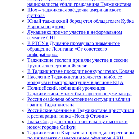
националисты убили гражданина Таджикистана
Шох – таджикская звёздочка американского
футбола
Юный таджикский борец стал обладателем Кубка
Европы по дзюдо
Лукашенко примет участие в неформальном
саммите СНГ
В РТСУ в Душанбе прозвучало знаменитое
обращение Левитана: «От советского
информбюро»
Таджикские геологи приняли участие в сессии
Группы экспертов в Женеве
В Таджикистане проходит конкурс чтецов Корана
Население Таджикистана является наиболее
молодым и быстро растущим в регионе ЕЦА
Полицейский, избивший уроженцев
Таджикистана, может быть арестован уже завтра
Россия озабочена обострением ситуации вблизи
границ Таджикистана
Российские военные в Таджикистане приступили
к реставрации танка «Иосиф Сталин»
Глава Согда дал старт строительству высоток в
новом городке Сайхун
Таджикистан и Кыргызстан проводят переговоры
по инциденту с задержанием офицеров АКН