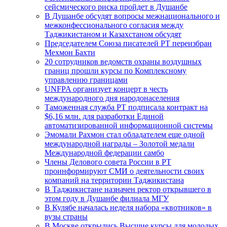
сейсмического риска пройдет в Душанбе
В Душанбе обсудят вопросы межнационального и
межконфессионального согласия между
Таджикистаном и Казахстаном обсудят
Председателем Союза писателей РТ переизбран
Мехмон Бахти
20 сотрудников ведомств охраны воздушных
границ прошли курсы по Комплексному
управлению границами
UNFPA организует концерт в честь
международного дня народонаселения
Таможенная служба РТ подписала контракт на
$6,16 млн. для разработки Единой
автоматизированной информационной системы
Эмомали Рахмон стал обладателем еще одной
международной награды – Золотой медали
Международной федерации самбо
Члены Делового совета России в РТ
проинформируют СМИ о деятельности своих
компаний на территории Таджикистана
В Таджикистане назначен ректор открывшего в
этом году в Душанбе филиала МГУ
В Кулябе началась неделя набора «квотников» в
вузы страны
В Москве открылись Высшие курсы для молодых