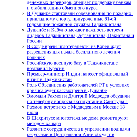
денежных переводов, обещает поддержку банкам
и стабилизацию обменного курса
В Душанбе стартовали соревнования по пожарно-
прикладному спорту, приуроченные 81-ой
годовщине пожарной службы Таджикистана
Душанбе и Кабул отмечают важность встречи
лидеров Таджикистана, Афганистана, Пакистана и
России
В Согде врачи-иглотерапевты из Кореи ждут
разрешения для начала бесплатного лечения
больных
Российскую военную базу в Таджикистане
возглавил Красин
Премьер-министр Индии нанесет официальный
визит в Таджикистан
Роль Объединения работодателей РТ в условиях
кризиса будет рассмотрена в Душанбе
Эмомали Рахмон и Дмитрий Медведев обсудили
по телефону вопросы эксплуатации Сангтуды-1
Рахмон встретится с Медведевым в Москве 18
июля
В Шахритусе многоэтажные дома ремонтируют
методом хашара
Развитие сотрудничества в управлении водными
ресурсами в Центральной Азии обсудят в