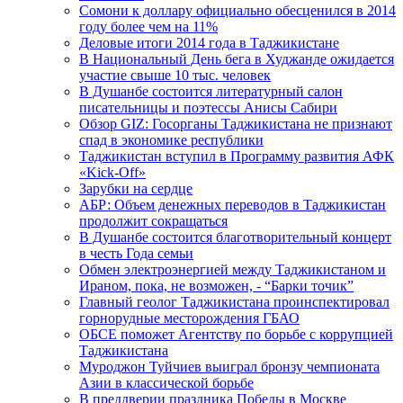
Сомони к доллару официально обесценился в 2014
году более чем на 11%
Деловые итоги 2014 года в Таджикистане
В Национальный День бега в Худжанде ожидается
участие свыше 10 тыс. человек
В Душанбе состоится литературный салон
писательницы и поэтессы Анисы Сабири
Обзор GIZ: Госорганы Таджикистана не признают
спад в экономике республики
Таджикистан вступил в Программу развития АФК
«Kick-Off»
Зарубки на сердце
АБР: Объем денежных переводов в Таджикистан
продолжит сокращаться
В Душанбе состоится благотворительный концерт
в честь Года семьи
Обмен электроэнергией между Таджикистаном и
Ираном, пока, не возможен, - “Барки точик”
Главный геолог Таджикистана проинспектировал
горнорудные месторождения ГБАО
ОБСЕ поможет Агентству по борьбе с коррупцией
Таджикистана
Муроджон Туйчиев выиграл бронзу чемпионата
Азии в классической борьбе
В преддверии праздника Победы в Москве