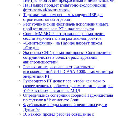
Центральной Азии прекрасными и независимыми
На Памире пройдет культурно-экологический
фестиваль «Крыша мира»
Таджикистан намерен взять кредит ИБР для
строительства автотрассы
Республиканский фестиваль исполнения наъта
пройдет впервые в РТ в начале августа
Совет ММ МО РТ отправил на рассмотрение
сессии верхней палаты ряд законопроектов
«Семитысячник» на Памире назовут пиком
«Озоди»
Эксперты СНГ рассмотрят проект Соглашения о
сотрудничестве в области расследования
авиапроисшествий
Россия заинтересована в строительстве
высоковольтной ЛЭП CASA-1000, - замминистра
энергетики РТ
Руководство РТ делает все, чтобы как можно
скорее решить проблемы делимитации границы с
Узбекистаном, - замглавы МИД
Определились соперники сборной Таджикистана
по футзалу в Чемпионате Азии
Футбольные звёзды мировой величины едут в
Душанбе
Э. Рахмон провел рабочее совещание с