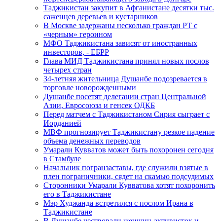
Таджикистан закупит в Афганистане десятки тыс.
саженцев деревьев и кустарников
В Москве задержаны несколько граждан РТ с
«черным» героином
МФО Таджикистана зависят от иностранных
инвесторов, - ЕБРР
Глава МИД Таджикистана принял новых послов
четырех стран
34-летняя жительница Душанбе подозревается в
торговле новорожденными
Душанбе посетят делегации стран Центральной
Азии, Евросоюза и генсек ОДКБ
Перед матчем с Таджикистаном Сирия сыграет с
Иорданией
МВФ прогнозирует Таджикистану резкое падение
объема денежных переводов
Умарали Кувватов может быть похоронен сегодня
в Стамбуле
Начальник погранзаставы, где служили взятые в
плен пограничники, сядет на скамью подсудимых
Сторонники Умарали Кувватова хотят похоронить
его в Таджикистане
Мэр Худжанда встретился с послом Ирана в
Таджикистане
В Душанбе чествовали женщин-активисток и