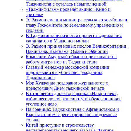
Таджикистане осталась невыполненной
«Таджикфильм» проведет акцию «Кино и
зритель»
Э. Рахмон сменил министра сельского хозяйства и
главу Госкомитета по земельному управлению и
геодезии
В Таджикистане начнется процесс выдвижения
кандидатов в Маджлиси милли
Э. Рахмон принял новых послов Великобритании,
Пакистана, Вьетнама, Омана и Эфиопии
Компании Амурской области приглашают на
работу мигрантов из Таджикистана
Главный менеджер московской компании
подозревается в убийстве гражданина
Таджикистана
Мэр Худжанда поздравил журналистов с
предстоящим Днем таджикской печати
В отношении директора рынка «Назари нек»,
избившего до смерти сироту, возбуждено новое
уголовное дело
На границах Таджикистана с Афганистаном и
Кыргызстаном зарегистрированы подземные
толчки
Китай приступит к строительству
нефтеперерабатывающего завода в Дангаре