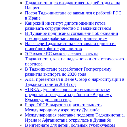
Таджикистанцев ожидают шесть дней отдыха на
Навруз
Посол Таджикистана ознакомился с работой ГЭС
в Иране
Каирский институт дипотношений готов
развивать сотрудничество с Таджикистаном
В Душанбе подписаны соглашения об оказании
помощи микрофинансовым организациям
На севере Таджикистана чествовали одного из
старейших фотожурналистов
Э.Рахмон: ЕС может рассчитывать на
Таджикистан, как на надежного и стратегического
партнера
В Таджикистане разработают Госпрограмму
развития экспорта до 2020 года
АКН презентовал в Вене Обзор о наркоситуации в
Таджикистане за 2014 год
«ТВЕА-Душанбе горная промышленность»
предоставит результаты работ по «Верхнему
Кумаргу» до конца года
Бюро ОБСЕ выразила признательность
Международному аэропорту Душанбе
Международная выставка подарков Таджикистана,
Ирана и Афганистана открылась в Душанбе
В интернате для детей, больных туберкулезом