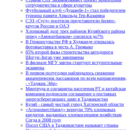
сотрудничества в сфере культуры
Футбольный клуб «Душанбе-1» стал победителем
турнира памяти Аркольда Тер-Казаряна
СЭЗ «Сугд» посетили представители бизнес-
кругов России и ОАЭ
Хлопковый долг трех районов Кулябского района
перед «Амонатбанком» снизился до7%
В Генконсульстве РФ в Худжанде открылась
фотовыставка в честь А. Громыко
85% второй фазы строительства автодороги
Шогун-Зигар уже завершены
В филиале МГУ завтра стартуют вступительные
экзамены
В первом полугодии наблюдалось снижение
авиаперевозок пассажиров по всем направлениям,
- «Таджик Эйр»
Минтруда и соцзащиты населения РТ и китайская
компания подписали соглашение о поставках
энергосберегающих ламп в Таджикистан
Куляб - самый чистый город Хатлонской области
«Агроинвестбанку» вернули 70% хлопковых
кредитов, выданных хлопкосеющим хозяйствам
Согда в 2008 году
Посол США в Таджикистане называет страны