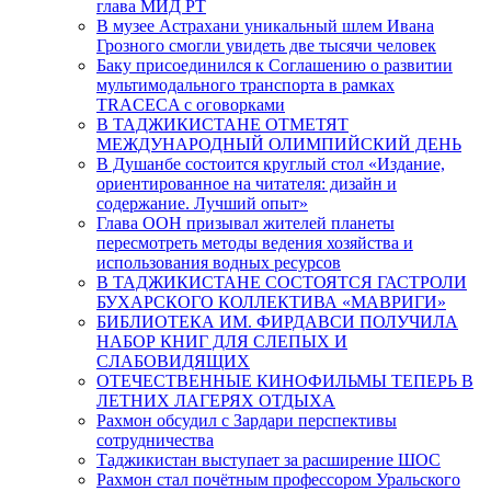
глава МИД РТ
В музее Астрахани уникальный шлем Ивана
Грозного смогли увидеть две тысячи человек
Баку присоединился к Соглашению о развитии
мультимодального транспорта в рамках
TRACECA с оговорками
В ТАДЖИКИСТАНЕ ОТМЕТЯТ
МЕЖДУНАРОДНЫЙ ОЛИМПИЙСКИЙ ДЕНЬ
В Душанбе состоится круглый стол «Издание,
ориентированное на читателя: дизайн и
содержание. Лучший опыт»
Глава ООН призывал жителей планеты
пересмотреть методы ведения хозяйства и
использования водных ресурсов
В ТАДЖИКИСТАНЕ СОСТОЯТСЯ ГАСТРОЛИ
БУХАРСКОГО КОЛЛЕКТИВА «МАВРИГИ»
БИБЛИОТЕКА ИМ. ФИРДАВСИ ПОЛУЧИЛА
НАБОР КНИГ ДЛЯ СЛЕПЫХ И
СЛАБОВИДЯЩИХ
ОТЕЧЕСТВЕННЫЕ КИНОФИЛЬМЫ ТЕПЕРЬ В
ЛЕТНИХ ЛАГЕРЯХ ОТДЫХА
Рахмон обсудил с Зардари перспективы
сотрудничества
Таджикистан выступает за расширение ШОС
Рахмон стал почётным профессором Уральского