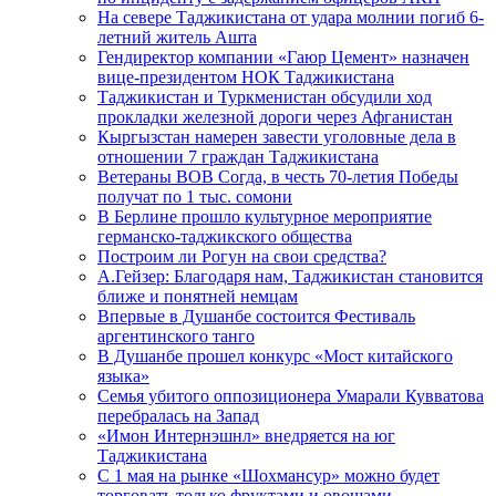
На севере Таджикистана от удара молнии погиб 6-
летний житель Ашта
Гендиректор компании «Гаюр Цемент» назначен
вице-президентом НОК Таджикистана
Таджикистан и Туркменистан обсудили ход
прокладки железной дороги через Афганистан
Кыргызстан намерен завести уголовные дела в
отношении 7 граждан Таджикистана
Ветераны ВОВ Согда, в честь 70-летия Победы
получат по 1 тыс. сомони
В Берлине прошло культурное мероприятие
германско-таджикского общества
Построим ли Рогун на свои средства?
А.Гейзер: Благодаря нам, Таджикистан становится
ближе и понятней немцам
Впервые в Душанбе состоится Фестиваль
аргентинского танго
В Душанбе прошел конкурс «Мост китайского
языка»
Семья убитого оппозиционера Умарали Кувватова
перебралась на Запад
«Имон Интернэшнл» внедряется на юг
Таджикистана
С 1 мая на рынке «Шохмансур» можно будет
торговать только фруктами и овощами