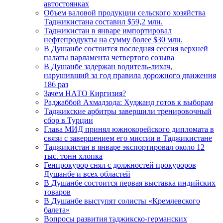
автостоянках
Объем валовой продукции сельского хозяйства
Таджикистана составил $59,2 млн.
Таджикистан в январе импортировал
нефтепродукты на сумму более $30 млн.
В Душанбе состоится последняя сессия верхней
палаты парламента четвертого созыва
В Душанбе задержан водитель-лихач,
нарушивший за год правила дорожного движения
186 раз
Зачем НАТО Киргизия?
Раджаббой Ахмадзода: Худжанд готов к выборам
Таджикские арбитры завершили тренировочный
сбор в Турции
Глава МИД принял южнокорейского дипломата в
связи с завершением его миссии в Таджикистане
Таджикистан в январе экспортировал около 12
тыс. тонн хлопка
Генпрокурор снял с должностей прокуроров
Душанбе и всех областей
В Душанбе состоится первая выставка индийских
товаров
В Душанбе выступят солисты «Кремлевского
балета»
Вопросы развития таджикско-германских