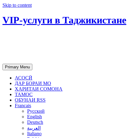
Skip to content
VIP-услуги в Таджикистане
Чартер самолетов, яхт, аренда
недвижимости и юридическое
сопровождение в Таджикистане
Primary Menu
АСОСӢ
ДАР БОРАИ МО
ХАРИТАИ СОМОНА
ТАМОС
ОБУНАИ RSS
Français
Русский
English
Deutsch
العربية
Italiano