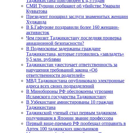
Таджикистана приговорен к 4,5 годам
СМИ Турции сообщают об убийстве Умарали
Кувватова
Президент поощрил заслуги знаменитых женщин
Худжанда
В Б.Гафурове поздравили более 160 женщин-
активисток
Чем грозит Таджикистану последняя проверка
авиационной безопасности?
В Подмосковье задержаны граждане
Таджикистана, которые готовились «завладеть»
9,5 млн. рублями
Таджикистан ужесточает ответственность за
нарушения требований закона «Об
ответственности родителей»
МВД Таджикистана опубликовало электронные
адреса всех своих подразделений
В Минобороны РФ обеспокоены угрозами
Исламского государства Таджикистану
В Узбекистане амнистированы 10 граждан
Таджикистана
Таджикский ученый стал первым таджиком,
получившим в Японии звание профессора
Первый вице-премьер РФ пообещал отправить в
Артек 100 таджикских школьников