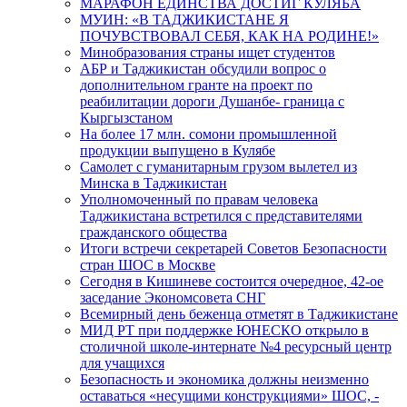
МАРАФОН ЕДИНСТВА ДОСТИГ КУЛЯБА
МУИН: «В ТАДЖИКИСТАНЕ Я
ПОЧУВСТВОВАЛ СЕБЯ, КАК НА РОДИНЕ!»
Минобразования страны ищет студентов
АБР и Таджикистан обсудили вопрос о
дополнительном гранте на проект по
реабилитации дороги Душанбе- граница с
Кыргызстаном
На более 17 млн. сомони промышленной
продукции выпущено в Кулябе
Самолет с гуманитарным грузом вылетел из
Минска в Таджикистан
Уполномоченный по правам человека
Таджикистана встретился с представителями
гражданского общества
Итоги встречи секретарей Советов Безопасности
стран ШОС в Москве
Сегодня в Кишиневе состоится очередное, 42-ое
заседание Экономсовета СНГ
Всемирный день беженца отметят в Таджикистане
МИД РТ при поддержке ЮНЕСКО открыло в
столичной школе-интернате №4 ресурсный центр
для учащихся
Безопасность и экономика должны неизменно
оставаться «несущими конструкциями» ШОС, -