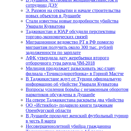
сотрудниц ДЭУ
Э. Рахмон на открытии и начале строительства
новых объектов в Душанбе
Стали известны новые подробности убийства
Умарали Кувватова
Таджикистан и ЮАР обсудили перспективы
торгово-экономических связей
Миграционное ведомство РТ в РФ помогло
мигрантам получить около 300 тыс. рублей
задолженности по зарплате
АФК утвердила дату жеребьевки второго
отборочного тура раунда ЧМ-2018
Милиция продолжает разыскивать экс-главу
филиала «Точиксодиротбонка» в Горной Мастче
В Таджикистане ждут от Турции официальную
информацию об убийстве Умарали Кувватова
Вопросы усиления борьбы с незаконным оборотом
наркотиков обсуждены в Душанбе
На севере Таджикистана раскрыты два убийства
ОО «Истикбол» подарило книги таджикам
Оренбургской области
В Душанбе проходит женский футбольный турнир
в честь 8 марта
Несовершеннолетний убийца гражданина