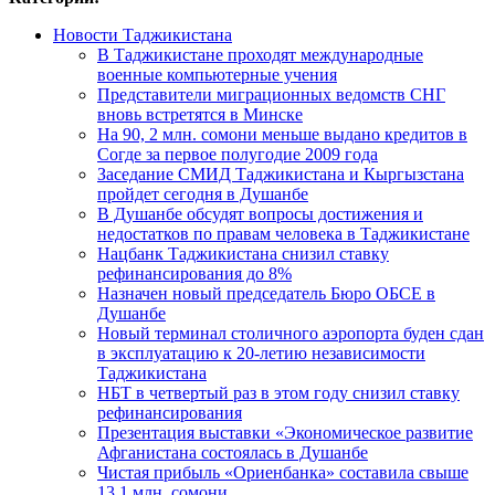
Новости Таджикистана
В Таджикистане проходят международные
военные компьютерные учения
Представители миграционных ведомств СНГ
вновь встретятся в Минске
На 90, 2 млн. сомони меньше выдано кредитов в
Согде за первое полугодие 2009 года
Заседание СМИД Таджикистана и Кыргызстана
пройдет сегодня в Душанбе
В Душанбе обсудят вопросы достижения и
недостатков по правам человека в Таджикистане
Нацбанк Таджикистана снизил ставку
рефинансирования до 8%
Назначен новый председатель Бюро ОБСЕ в
Душанбе
Новый терминал столичного аэропорта буден сдан
в эксплуатацию к 20-летию независимости
Таджикистана
НБТ в четвертый раз в этом году снизил ставку
рефинансирования
Презентация выставки «Экономическое развитие
Афганистана состоялась в Душанбе
Чистая прибыль «Ориенбанка» составила свыше
13,1 млн. сомони