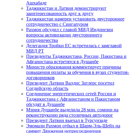
Ашхабаде
Таджикистан и Латвия демонстрируют
заинтересованность друг к другу
Таджикистан намерен установить двустороннее
сотрудничество с Сингапуром
Рахмон обсудил с главой МИД Индонезии
вопросы активизации двустороннего
сотрудничества
Делегация Тройки ЕС встретилась с замглавой
МИД РТ
Президенты Таджикистана, России, Пакистана и
Афганистана встретятся в Душанбе
Министр образования комментирует причины
повышения оплаты за обучения в вузах студентов-
договорников
Президент Латвии Валдис Затлерс посетил
Согдийскую область
Соединение энергетических сетей России и
Таджикистана с Афганистаном и Пакистаном
обсудят в Душанбе
Мэрия Душанбе выделила 28 млн. сомони на
реконструкцию ряда столичных автодорог
Президент Латвии выехал в Турсунзаде
Эмомали Рахмон отбыл в Шарм-Эль-Шейх на
саммит Движения неприсоединения