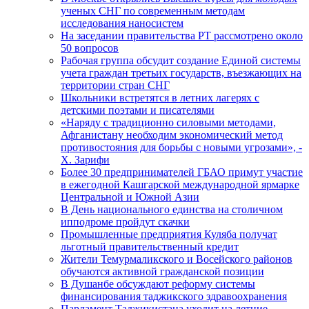
ученых СНГ по современным методам
исследования наносистем
На заседании правительства РТ рассмотрено около
50 вопросов
Рабочая группа обсудит создание Единой системы
учета граждан третьих государств, въезжающих на
территории стран СНГ
Школьники встретятся в летних лагерях с
детскими поэтами и писателями
«Наряду с традиционно силовыми методами,
Афганистану необходим экономический метод
противостояния для борьбы с новыми угрозами», -
Х. Зарифи
Более 30 предпринимателей ГБАО примут участие
в ежегодной Кашгарской международной ярмарке
Центральной и Южной Азии
В День национального единства на столичном
ипподроме пройдут скачки
Промышленные предприятия Куляба получат
льготный правительственный кредит
Жители Темурмаликского и Восейского районов
обучаются активной гражданской позиции
В Душанбе обсуждают реформу системы
финансирования таджикского здравоохранения
Парламент Таджикистана уходит на летние