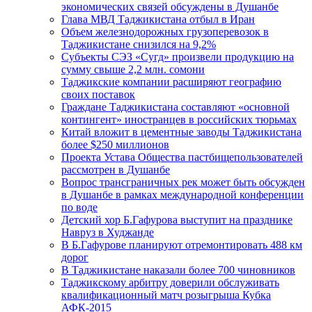
экономических связей обсуждены в Душанбе
Глава МВД Таджикистана отбыл в Иран
Объем железнодорожных грузоперевозок в
Таджикистане снизился на 9,2%
Субъекты СЭЗ «Сугд» произвели продукцию на
сумму свыше 2,2 млн. сомони
Таджикские компании расширяют географию
своих поставок
Граждане Таджикистана составляют «основной
контингент» иностранцев в российских тюрьмах
Китай вложит в цементные заводы Таджикистана
более $250 миллионов
Проекта Устава Общества пастбищепользователей
рассмотрен в Душанбе
Вопрос трансграничных рек может быть обсужден
в Душанбе в рамках международной конференции
по воде
Детский хор Б.Гафурова выступит на празднике
Навруз в Худжанде
В Б.Гафурове планируют отремонтировать 488 км
дорог
В Таджикистане наказали более 700 чиновников
Таджикскому арбитру доверили обслуживать
квалификационный матч розыгрыша Кубка
АФК-2015