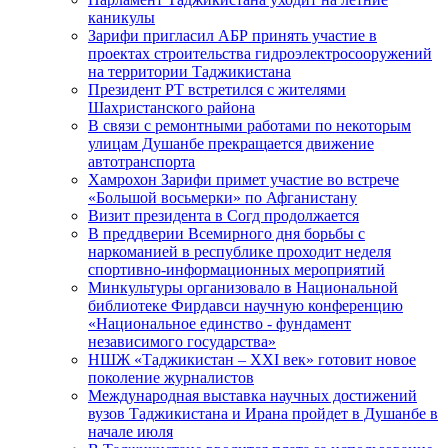
каникулы
Зарифи пригласил АБР принять участие в
проектах строительства гидроэлектросооружений
на территории Таджикистана
Президент РТ встретился с жителями
Шахристанского района
В связи с ремонтными работами по некоторым
улицам Душанбе прекращается движение
автотранспорта
Хамрохон Зарифи примет участие во встрече
«Большой восьмерки» по Афганистану
Визит президента в Согд продолжается
В преддверии Всемирного дня борьбы с
наркоманией в республике проходит неделя
спортивно-информационных мероприятий
Минкультуры организовало в Национальной
библиотеке Фирдавси научную конференцию
«Национальное единство - фундамент
независимого государства»
НШЖ «Таджикистан – XXI век» готовит новое
поколение журналистов
Международная выставка научных достижений
вузов Таджикистана и Ирана пройдет в Душанбе в
начале июля