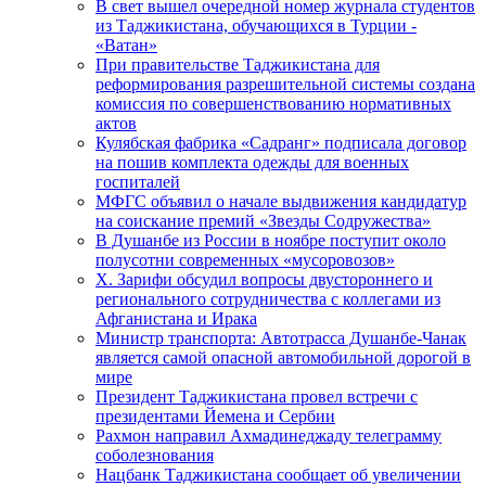
В свет вышел очередной номер журнала студентов
из Таджикистана, обучающихся в Турции -
«Ватан»
При правительстве Таджикистана для
реформирования разрешительной системы создана
комиссия по совершенствованию нормативных
актов
Кулябская фабрика «Садранг» подписала договор
на пошив комплекта одежды для военных
госпиталей
МФГС объявил о начале выдвижения кандидатур
на соискание премий «Звезды Содружества»
В Душанбе из России в ноябре поступит около
полусотни современных «мусоровозов»
Х. Зарифи обсудил вопросы двустороннего и
регионального сотрудничества с коллегами из
Афганистана и Ирака
Министр транспорта: Автотрасса Душанбе-Чанак
является самой опасной автомобильной дорогой в
мире
Президент Таджикистана провел встречи с
президентами Йемена и Сербии
Рахмон направил Ахмадинеджаду телеграмму
соболезнования
Нацбанк Таджикистана сообщает об увеличении