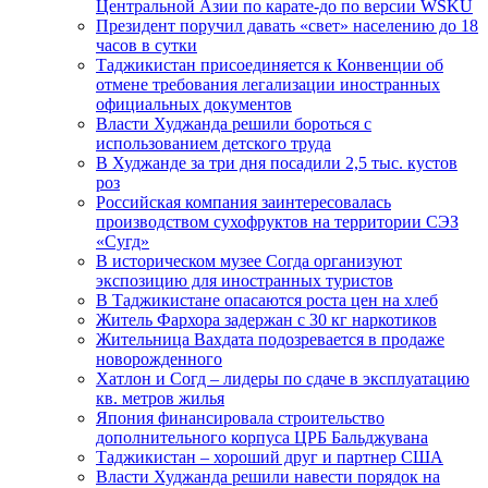
Центральной Азии по карате-до по версии WSKU
Президент поручил давать «свет» населению до 18
часов в сутки
Таджикистан присоединяется к Конвенции об
отмене требования легализации иностранных
официальных документов
Власти Худжанда решили бороться с
использованием детского труда
В Худжанде за три дня посадили 2,5 тыс. кустов
роз
Российская компания заинтересовалась
производством сухофруктов на территории СЭЗ
«Сугд»
В историческом музее Согда организуют
экспозицию для иностранных туристов
В Таджикистане опасаются роста цен на хлеб
Житель Фархора задержан с 30 кг наркотиков
Жительница Вахдата подозревается в продаже
новорожденного
Хатлон и Согд – лидеры по сдаче в эксплуатацию
кв. метров жилья
Япония финансировала строительство
дополнительного корпуса ЦРБ Бальджувана
Таджикистан – хороший друг и партнер США
Власти Худжанда решили навести порядок на