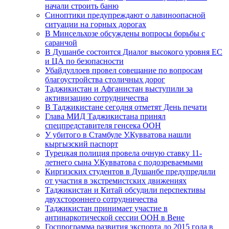
начали строить баню
Синоптики предупреждают о лавиноопасной
ситуации на горных дорогах
В Минсельхозе обсуждены вопросы борьбы с
саранчой
В Душанбе состоится Диалог высокого уровня ЕС
и ЦА по безопасности
Убайдуллоев провел совещание по вопросам
благоустройства столичных дорог
Таджикистан и Афганистан выступили за
активизацию сотрудничества
В Таджикистане сегодня отметят День печати
Глава МИД Таджикистана принял
спецпредставителя генсека ООН
У убитого в Стамбуле У.Кувватова нашли
кыргызский паспорт
Турецкая полиция провела очную ставку 11-
летнего сына У.Кувватова с подозреваемыми
Киргизских студентов в Душанбе предупредили
от участия в экстремистских движениях
Таджикистан и Китай обсудили перспективы
двухстороннего сотрудничества
Таджикистан принимает участие в
антинаркотической сессии ООН в Вене
Госпрограмма развития экспорта до 2015 года в