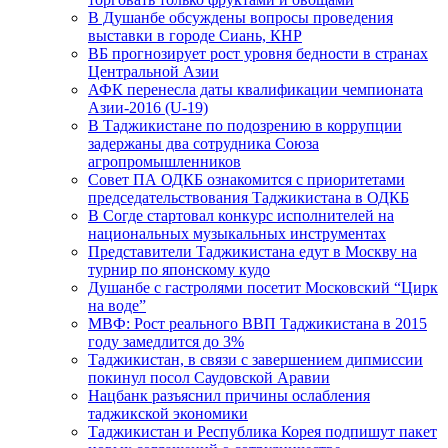
В Душанбе обсуждены вопросы проведения
выставки в городе Сиань, КНР
ВБ прогнозирует рост уровня бедности в странах
Центральной Азии
АФК перенесла даты квалификации чемпионата
Азии-2016 (U-19)
В Таджикистане по подозрению в коррупции
задержаны два сотрудника Союза
агропромышленников
Совет ПА ОДКБ ознакомится с приоритетами
председательствования Таджикистана в ОДКБ
В Согде стартовал конкурс исполнителей на
национальных музыкальных инструментах
Представители Таджикистана едут в Москву на
турнир по японскому кудо
Душанбе с гастролями посетит Московский “Цирк
на воде”
МВФ: Рост реального ВВП Таджикистана в 2015
году замедлится до 3%
Таджикистан, в связи с завершением дипмиссии
покинул посол Саудовской Аравии
Нацбанк разъяснил причины ослабления
таджикской экономики
Таджикистан и Республика Корея подпишут пакет