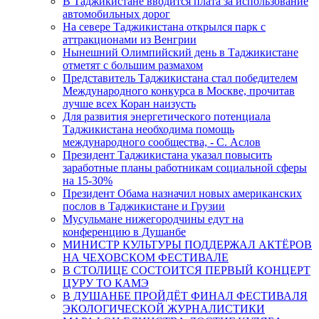
В Таджикистане вводится плата за использование
автомобильных дорог
На севере Таджикистана открылся парк с
аттракционами из Венгрии
Нынешний Олимпийский день в Таджикистане
отметят с большим размахом
Представитель Таджикистана стал победителем
Международного конкурса в Москве, прочитав
лучше всех Коран наизусть
Для развития энергетического потенциала
Таджикистана необходима помощь
международного сообщества, - С. Аслов
Президент Таджикистана указал повысить
заработные планы работникам социальной сферы
на 15-30%
Президент Обама назначил новых американских
послов в Таджикистане и Грузии
Мусульмане нижегородчины едут на
конференцию в Душанбе
МИНИСТР КУЛЬТУРЫ ПОДДЕРЖАЛ АКТЁРОВ
НА ЧЕХОВСКОМ ФЕСТИВАЛЕ
В СТОЛИЦЕ СОСТОИТСЯ ПЕРВЫЙ КОНЦЕРТ
ЦУРУ ТО КАМЭ
В ДУШАНБЕ ПРОЙДЁТ ФИНАЛ ФЕСТИВАЛЯ
ЭКОЛОГИЧЕСКОЙ ЖУРНАЛИСТИКИ