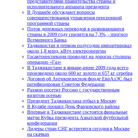
представителями правительства страны и
исполнительного аппарата президента
В Душанбе обсуждают вопросы
совершенствования управления пенсионной
программой страны
Поток денежных переводов в развивающиеся
страны в 2009 году снизится на 7,3%, - прогноз
Всемирного Банка
Таджикистан в первом полугодии импортировал
около 1,8 млрд. кВтч электроэнергии
Госавтоинспекция проводит на дорогах столицы
операцию «Газ»
В Таджикистане в январе-июне 2009 года всего
произведено около 600 кг золото и 657 кг серебра
Договор об Антикризисном фонде ЕврАзЭС был
ратифицирован Советом Федерации
Рахмон посетит Россию с государственным
визитом осенью
Президент Таджикистана отбыл в Москву
В Кулябе прошел День Фархорского района
Впервые в Таджикистане состоятся финальные
матчи Кубка президента Азиатской футбольной
конфедерации
Лидеры стран СНГ встретятся сегодня в Москве
на скачках