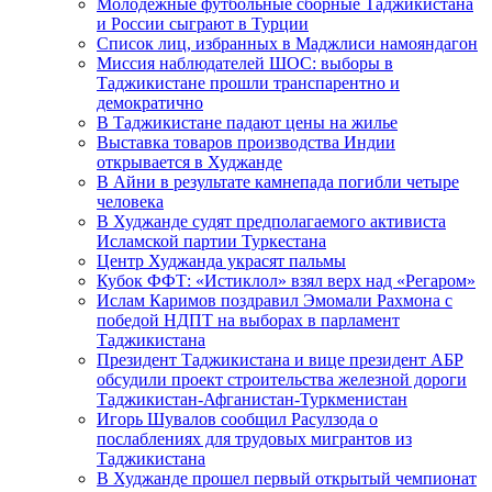
Молодежные футбольные сборные Таджикистана
и России сыграют в Турции
Список лиц, избранных в Маджлиси намояндагон
Миссия наблюдателей ШОС: выборы в
Таджикистане прошли транспарентно и
демократично
В Таджикистане падают цены на жилье
Выставка товаров производства Индии
открывается в Худжанде
В Айни в результате камнепада погибли четыре
человека
В Худжанде судят предполагаемого активиста
Исламской партии Туркестана
Центр Худжанда украсят пальмы
Кубок ФФТ: «Истиклол» взял верх над «Регаром»
Ислам Каримов поздравил Эмомали Рахмона с
победой НДПТ на выборах в парламент
Таджикистана
Президент Таджикистана и вице президент АБР
обсудили проект строительства железной дороги
Таджикистан-Афганистан-Туркменистан
Игорь Шувалов сообщил Расулзода о
послаблениях для трудовых мигрантов из
Таджикистана
В Худжанде прошел первый открытый чемпионат