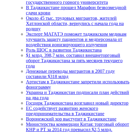
государственного горного университета
В Таджикистане прошел Марафон безвозмездной
сдачи крови
Около 45 тыс. трудовых мигрантов, жителей
Хатлонской области, вернулись с начала года на
родину
Эксперт МАГАТЭ поможет таджикским медикам
улучшить защиту пациентов и медперсонала от
воздействия ионизирующего излучения
Роль ШОС в развитии Таджикистана
$1 млрд. 398,7 млн. составил внешнеторговый
оборот Таджикистана за пять месяцев текущего
года
Денежные переводы мигрантов в 2007 году
составили $318 млрд
Артистам в Таджикистане запретили использовать
фонограмму
Украина и Таджикистан подписали план действий
на два года
Госцирк Таджикистана возглавил новый директор
ЕС содействует развитию женского
предпринимательства в Таджикистане
Воронежский хор выступит в Таджикистане
Министерства коммерции Китая: торговый оборот
КНР и РТ за 2014 год превысил $2,5 млрд.