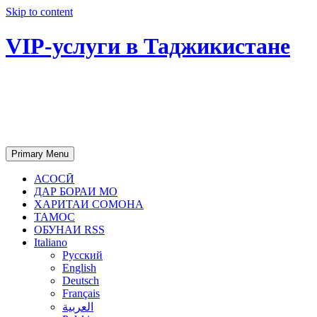
Skip to content
VIP-услуги в Таджикистане
Чартер самолетов, яхт, аренда
недвижимости и юридическое
сопровождение в Таджикистане
Primary Menu
АСОСӢ
ДАР БОРАИ МО
ХАРИТАИ СОМОНА
ТАМОС
ОБУНАИ RSS
Italiano
Русский
English
Deutsch
Français
العربية