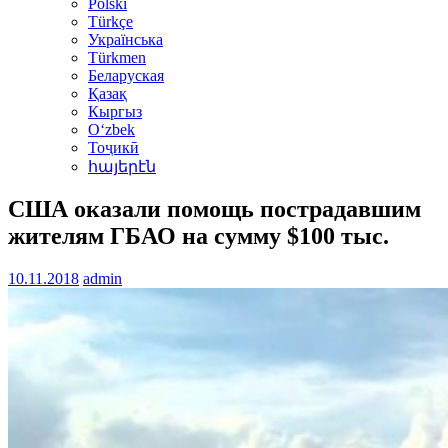
Polski
Türkçe
Українська
Türkmen
Беларуская
Қазақ
Кыргыз
Oʻzbek
Тоҷикӣ
հայերէն
США оказали помощь пострадавшим
жителям ГБАО на сумму $100 тыс.
10.11.2018
admin