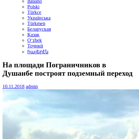
Italiano
Polski
Türkçe
Українська
Türkmen
Беларуская
Қазақ
Oʻzbek
Тоҷикӣ
հայերէն
На площади Пограничников в
Душанбе построят подземный переход
10.11.2018
admin