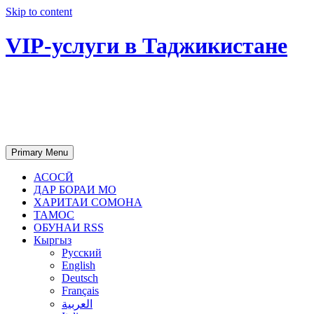
Skip to content
VIP-услуги в Таджикистане
Чартер самолетов, яхт, аренда
недвижимости и юридическое
сопровождение в Таджикистане
Primary Menu
АСОСӢ
ДАР БОРАИ МО
ХАРИТАИ СОМОНА
ТАМОС
ОБУНАИ RSS
Кыргыз
Русский
English
Deutsch
Français
العربية