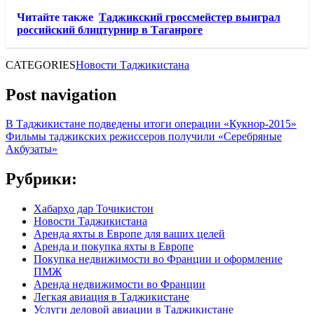
Читайте также
Таджикский гроссмейстер выиграл
российский блицтурнир в Таганроге
CATEGORIES
Новости Таджикистана
Post navigation
В Таджикистане подведены итоги операции «Кукнор-2015»
Фильмы таджикских режиссеров получили «Серебряные
Акбузаты»
Рубрики:
Хабарҳо дар Тоҷикистон
Новости Таджикистана
Аренда яхты в Европе для ваших целей
Аренда и покупка яхты в Европе
Покупка недвижимости во Франции и оформление
ПМЖ
Аренда недвижимости во Франции
Легкая авиация в Таджикистане
Услуги деловой авиации в Таджикистане