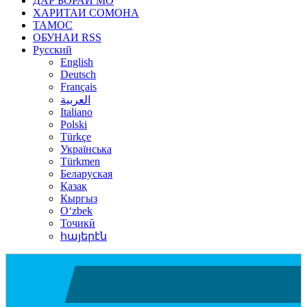
ДАР БОРАИ МО
ХАРИТАИ СОМОНА
ТАМОС
ОБУНАИ RSS
Русский
English
Deutsch
Français
العربية
Italiano
Polski
Türkçe
Українська
Türkmen
Беларуская
Қазақ
Кыргыз
Oʻzbek
Тоҷикӣ
հայերէն