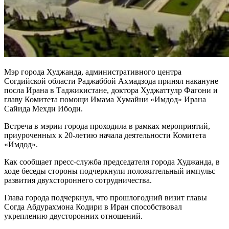
Мэр города Худжанда, административного центра
Согдийской области Раджаббой Ахмадзода принял накануне
посла Ирана в Таджикистане, доктора Худжаттулр Фагони и
главу Комитета помощи Имама Хумайни «Имдод» Ирана
Сайида Мехди Ибоди.
Встреча в мэрии города проходила в рамках мероприятий,
приуроченных к 20-летию начала деятельности Комитета
«Имдод».
Как сообщает пресс-служба председателя города Худжанда, в
ходе беседы стороны подчеркнули положительный импульс
развития двухстороннего сотрудничества.
Глава города подчеркнул, что прошлогодний визит главы
Согда Абдурахмона Кодири в Иран способствовал
укреплению двусторонних отношений.