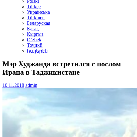
Polski
Türkçe
Українська
Türkmen
Беларуская
Қазақ
Кыргыз
Oʻzbek
Тоҷикӣ
հայերէն
Мэр Худжанда встретился с послом
Ирана в Таджикистане
10.11.2018
admin