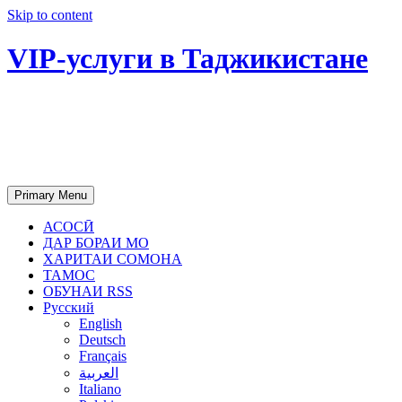
Skip to content
VIP-услуги в Таджикистане
Чартер самолетов, яхт, аренда
недвижимости и юридическое
сопровождение в Таджикистане
Primary Menu
АСОСӢ
ДАР БОРАИ МО
ХАРИТАИ СОМОНА
ТАМОС
ОБУНАИ RSS
Русский
English
Deutsch
Français
العربية
Italiano