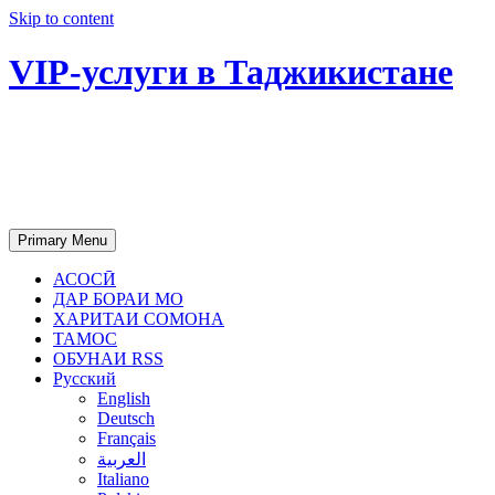
Skip to content
VIP-услуги в Таджикистане
Чартер самолетов, яхт, аренда
недвижимости и юридическое
сопровождение в Таджикистане
Primary Menu
АСОСӢ
ДАР БОРАИ МО
ХАРИТАИ СОМОНА
ТАМОС
ОБУНАИ RSS
Русский
English
Deutsch
Français
العربية
Italiano