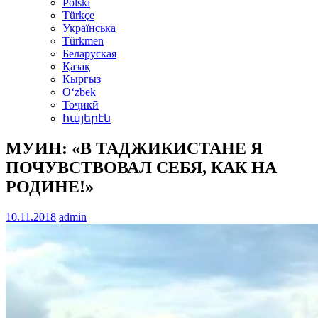
Polski
Türkçe
Українська
Türkmen
Беларуская
Қазақ
Кыргыз
Oʻzbek
Тоҷикӣ
հայերէն
МУИН: «В ТАДЖИКИСТАНЕ Я
ПОЧУВСТВОВАЛ СЕБЯ, КАК НА
РОДИНЕ!»
10.11.2018
admin