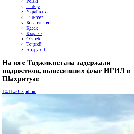
Polski
Türkçe
Українська
Türkmen
Беларуская
Қазақ
Кыргыз
Oʻzbek
Тоҷикӣ
հայերէն
На юге Таджикистана задержали
подростков, вывесивших флаг ИГИЛ в
Шахритузе
10.11.2018
admin