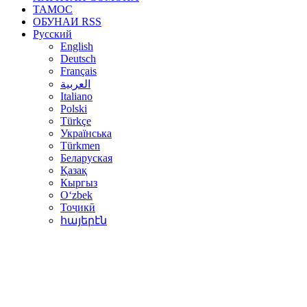
ТАМОС
ОБУНАИ RSS
Русский
English
Deutsch
Français
العربية
Italiano
Polski
Türkçe
Українська
Türkmen
Беларуская
Қазақ
Кыргыз
Oʻzbek
Тоҷикӣ
հայերէն