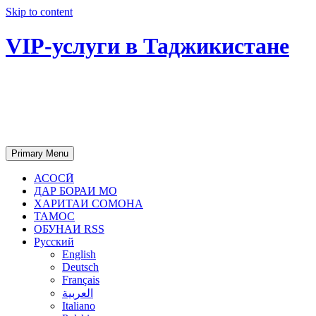
Skip to content
VIP-услуги в Таджикистане
Чартер самолетов, яхт, аренда
недвижимости и юридическое
сопровождение в Таджикистане
Primary Menu
АСОСӢ
ДАР БОРАИ МО
ХАРИТАИ СОМОНА
ТАМОС
ОБУНАИ RSS
Русский
English
Deutsch
Français
العربية
Italiano