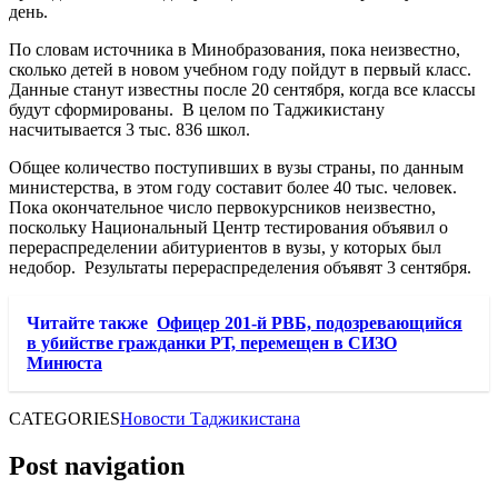
день.
По словам источника в Минобразования, пока неизвестно,
сколько детей в новом учебном году пойдут в первый класс.
Данные станут известны после 20 сентября, когда все классы
будут сформированы. В целом по Таджикистану
насчитывается 3 тыс. 836 школ.
Общее количество поступивших в вузы страны, по данным
министерства, в этом году составит более 40 тыс. человек.
Пока окончательное число первокурсников неизвестно,
поскольку Национальный Центр тестирования объявил о
перераспределении абитуриентов в вузы, у которых был
недобор. Результаты перераспределения объявят 3 сентября.
Читайте также
Офицер 201-й РВБ, подозревающийся
в убийстве гражданки РТ, перемещен в СИЗО
Минюста
CATEGORIES
Новости Таджикистана
Post navigation