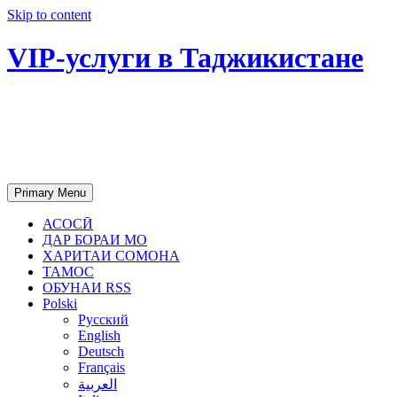
Skip to content
VIP-услуги в Таджикистане
Чартер самолетов, яхт, аренда
недвижимости и юридическое
сопровождение в Таджикистане
Primary Menu
АСОСӢ
ДАР БОРАИ МО
ХАРИТАИ СОМОНА
ТАМОС
ОБУНАИ RSS
Polski
Русский
English
Deutsch
Français
العربية