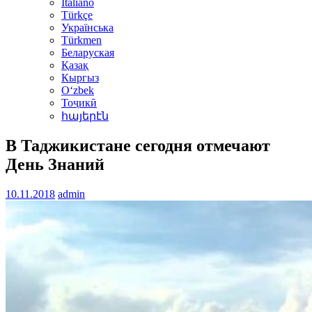
Italiano
Türkçe
Українська
Türkmen
Беларуская
Қазақ
Кыргыз
Oʻzbek
Тоҷикӣ
հայերէն
В Таджикистане сегодня отмечают
День Знаний
10.11.2018
admin