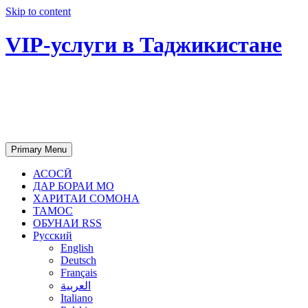
Skip to content
VIP-услуги в Таджикистане
Чартер самолетов, яхт, аренда
недвижимости и юридическое
сопровождение в Таджикистане
Primary Menu
АСОСӢ
ДАР БОРАИ МО
ХАРИТАИ СОМОНА
ТАМОС
ОБУНАИ RSS
Русский
English
Deutsch
Français
العربية
Italiano