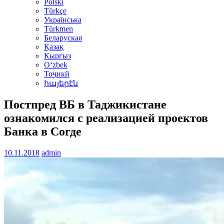
Polski
Türkçe
Українська
Türkmen
Беларуская
Қазақ
Кыргыз
Oʻzbek
Тоҷикӣ
հայերէն
Постпред ВБ в Таджикистане
ознакомился с реализацией проектов
Банка в Согде
10.11.2018
admin