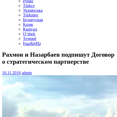
Polski
Türkçe
Українська
Türkmen
Беларуская
Қазақ
Кыргыз
Oʻzbek
Тоҷикӣ
հայերէն
Рахмон и Назарбаев подпишут Договор
о стратегическом партнерстве
10.11.2018
admin