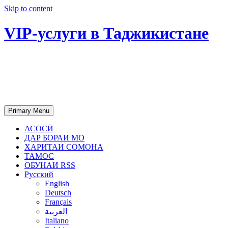
Skip to content
VIP-услуги в Таджикистане
Чартер самолетов, яхт, аренда
недвижимости и юридическое
сопровождение в Таджикистане
Primary Menu
АСОСӢ
ДАР БОРАИ МО
ХАРИТАИ СОМОНА
ТАМОС
ОБУНАИ RSS
Русский
English
Deutsch
Français
العربية
Italiano