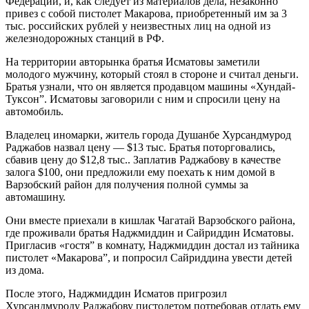
Федерации, и, как следует из материалов дела, незаконно
привез с собой пистолет Макарова, приобретенный им за 3
тыс. российских рублей у неизвестных лиц на одной из
железнодорожных станций в РФ.
На территории авторынка братья Исматовы заметили
молодого мужчину, который стоял в стороне и считал деньги.
Братья узнали, что он является продавцом машины «Хундай-
Туксон”. Исматовы заговорили с ним и спросили цену на
автомобиль.
Владелец иномарки, житель города Душанбе Хурсандмурод
Раджабов назвал цену — $13 тыс. Братья поторговались,
сбавив цену до $12,8 тыс.. Заплатив Раджабову в качестве
залога $100, они предложили ему поехать к ним домой в
Варзобский район для получения полной суммы за
автомашину.
Они вместе приехали в кишлак Чагатай Варзобского района,
где проживали братья Наджмиддин и Сайриддин Исматовы.
Пригласив «гостя” в комнату, Наджмиддин достал из тайника
пистолет «Макарова”, и попросил Сайриддина увести детей
из дома.
После этого, Наджмиддин Исматов пригрозил
Хурсандмуроду Раджабову пистолетом потребовав отдать ему