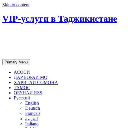
Skip to content
VIP-услуги в Таджикистане
Чартер самолетов, яхт, аренда
недвижимости и юридическое
сопровождение в Таджикистане
Primary Menu
АСОСӢ
ДАР БОРАИ МО
ХАРИТАИ СОМОНА
ТАМОС
ОБУНАИ RSS
Русский
English
Deutsch
Français
العربية
Italiano