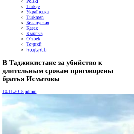
Polski
Türkçe
Українська
Türkmen
Беларуская
Қазақ
Кыргыз
Oʻzbek
Тоҷикӣ
հայերէն
В Таджикистане за убийство к
длительным срокам приговорены
братья Исматовы
10.11.2018
admin