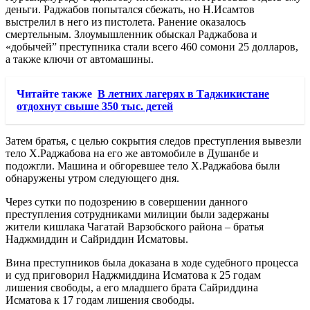
деньги. Раджабов попытался сбежать, но Н.Исамтов
выстрелил в него из пистолета. Ранение оказалось
смертельным. Злоумышленник обыскал Раджабова и
«добычей” преступника стали всего 460 сомони 25 долларов,
а также ключи от автомашины.
Читайте также
В летних лагерях в Таджикистане
отдохнут свыше 350 тыс. детей
Затем братья, с целью сокрытия следов преступления вывезли
тело Х.Раджабова на его же автомобиле в Душанбе и
подожгли. Машина и обгоревшее тело Х.Раджабова были
обнаружены утром следующего дня.
Через сутки по подозрению в совершении данного
преступления сотрудниками милиции были задержаны
жители кишлака Чагатай Варзобского района – братья
Наджмиддин и Сайриддин Исматовы.
Вина преступников была доказана в ходе судебного процесса
и суд приговорил Наджмиддина Исматова к 25 годам
лишения свободы, а его младшего брата Сайриддина
Исматова к 17 годам лишения свободы.