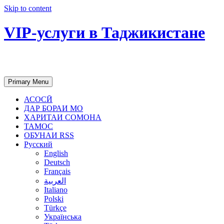
Skip to content
VIP-услуги в Таджикистане
Чартер самолетов, яхт, аренда недвиж
Primary Menu
АСОСӢ
ДАР БОРАИ МО
ХАРИТАИ СОМОНА
ТАМОС
ОБУНАИ RSS
Русский
English
Deutsch
Français
العربية
Italiano
Polski
Türkçe
Українська