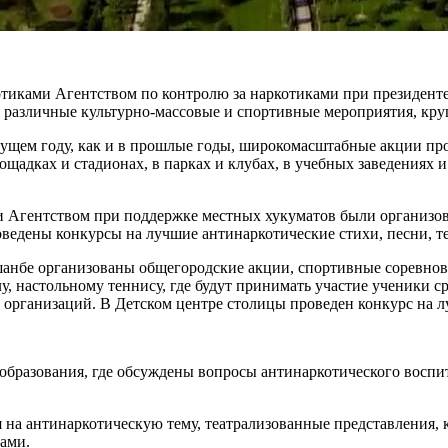
иками Агентством по контролю за наркотиками при президенте
я различные культурно-массовые и спортивные мероприятия, кру
кущем году, как и в прошлые годы, широкомасштабные акции про
ощадках и стадионах, в парках и клубах, в учебных заведениях 
и Агентством при поддержке местных хукуматов были организов
ведены конкурсы на лучшие антинаркотические стихи, песни, т
шанбе организованы общегородские акции, спортивные соревнова
, настольному теннису, где будут принимать участие ученики с
организаций. В Детском центре столицы проведен конкурс на л
о образования, где обсуждены вопросы антинаркотического вос
 на антинаркотическую тему, театрализованные представления,
ами.