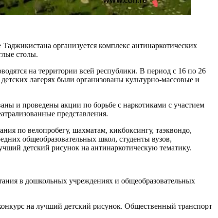
 Таджикистана организуется комплекс антинаркотических
глые столы.
водятся на территории всей республики. В период с 16 по 26
и детских лагерях были организованы культурно-массовые и
аны и проведены акции по борьбе с наркотиками с участием
еатрализованные представления.
ния по велопробегу, шахматам, кикбоксингу, таэквондо,
редних общеобразовательных школ, студенты вузов,
учший детский рисунок на антинаркотическую тематику.
питания в дошкольных учреждениях и общеобразовательных
 конкурс на лучший детский рисунок. Общественный транспорт