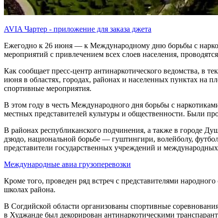
AVIA Чартер - приложение для заказа джета
Ежегодно к 26 июня — к Международному дню борьбы с наркот
мероприятий с привлечением всех слоев населения, проводятс
Как сообщает пресс-центр антинаркотического ведомства, в те
июня в областях, городах, районах и населенных пунктах на пл
спортивные мероприятия.
В этом году в честь Международного дня борьбы с наркотикам
местных представителей культуры и общественности. Были про
В районах республиканского подчинения, а также в городе Ду
дзюдо, национальной борьбе — гуштингири, волейболу, футболу
представители государственных учреждений и международных 
Международные авиа грузоперевозки
Кроме того, проведен ряд встреч с представителями народног
школах района.
В Согдийской области организованы спортивные соревнования
в Худжанде был декорирован антинаркотическими транспарант