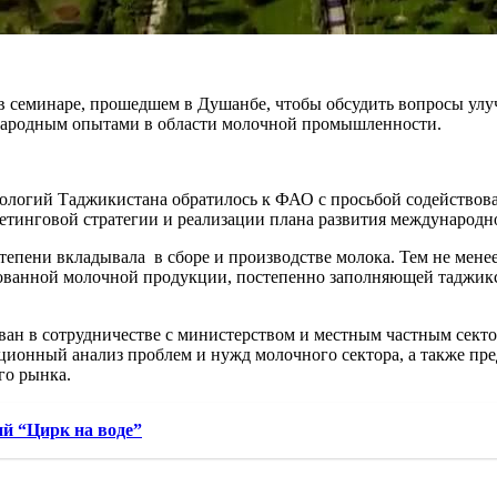
 семинаре, прошедшем в Душанбе, чтобы обсудить вопросы улу
народным опытами в области молочной промышленности.
логий Таджикистана обратилось к ФАО с просьбой содействова
етинговой стратегии и реализации плана развития международн
тепени вкладывала в сборе и производстве молока. Тем не мене
ованной молочной продукции, постепенно заполняющей таджикс
зован в сотрудничестве с министерством и местным частным сек
ационный анализ проблем и нужд молочного сектора, а также 
го рынка.
й “Цирк на воде”