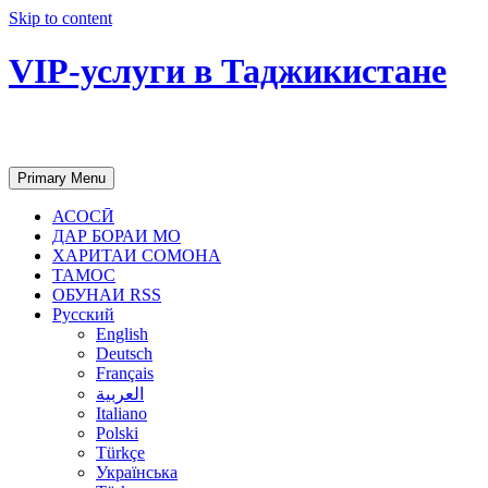
Skip to content
VIP-услуги в Таджикистане
Чартер самолетов, яхт, аренда недвиж
Primary Menu
АСОСӢ
ДАР БОРАИ МО
ХАРИТАИ СОМОНА
ТАМОС
ОБУНАИ RSS
Русский
English
Deutsch
Français
العربية
Italiano
Polski
Türkçe
Українська