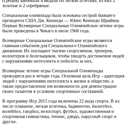
(Греция) завоевали 4 медали по легкой атлетике, из них 2
золотые и 2 серебряные.
Специальная олимпиада была основана сестрой бывшего
президента США Дж. Кеннеди — Юнис Кеннеди Шрайвер.
Первые Всемирные Специальные Олимпийские летние игры
были проведены в Чикаго в июле 1968 года.
Всемирные Специальные Олимпийские игры являются
главным событием для Специального Олимпийского
движения. Их посещают тысячи спортсменов, тренеров,
волонтеров и болельщиков, чтобы увидеть достижения людей
с нарушениями интеллекта и поболеть за них.
Всемирные летние игры Специальной Олимпиады
проводятся раз в четыре года. Основная цель Игр – адаптация
людей с нарушениями интеллекта к жизни в обществе, а
также предоставление им возможности для демонстрации
своих талантов в условиях спортивных состязаний.
В программу Игр 2015 года включены 22 вида спорта. В их
числе плавание, легкая атлетика, бадминтон, баскетбол,
волейбол, гандбол, велоспорт, футбол, художественная и
спортивная гимнастика, теннис, дзюдо, парусный спорт и
другие.