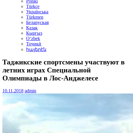
Polski
Türkçe
Українська
Türkmen
Беларуская
Қазақ
Кыргыз
Oʻzbek
Тоҷикӣ
հայերէն
Таджикские спортсмены участвуют в
летних играх Специальной
Олимпиады в Лос-Анджелесе
10.11.2018
admin