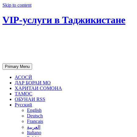
Skip to content
VIP-услуги в Таджикистане
Чартер самолетов, яхт, аренда
недвижимости и юридическое
сопровождение в Таджикистане
Primary Menu
АСОСӢ
ДАР БОРАИ МО
ХАРИТАИ СОМОНА
ТАМОС
ОБУНАИ RSS
Русский
English
Deutsch
Français
العربية
Italiano