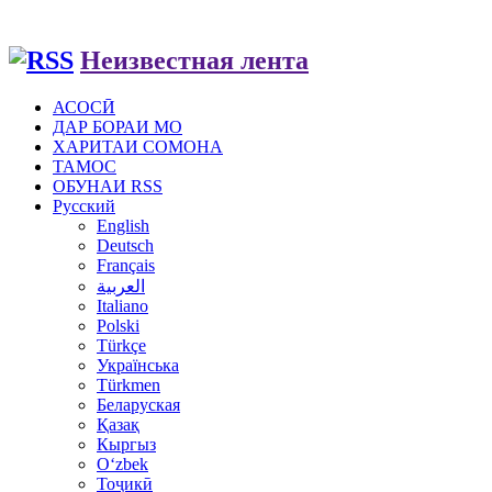
Неизвестная лента
АСОСӢ
ДАР БОРАИ МО
ХАРИТАИ СОМОНА
ТАМОС
ОБУНАИ RSS
Русский
English
Deutsch
Français
العربية
Italiano
Polski
Türkçe
Українська
Türkmen
Беларуская
Қазақ
Кыргыз
Oʻzbek
Тоҷикӣ