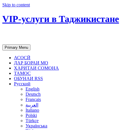
Skip to content
VIP-услуги в Таджикистане
Чартер самолетов, яхт, аренда недвиж
Primary Menu
АСОСӢ
ДАР БОРАИ МО
ХАРИТАИ СОМОНА
ТАМОС
ОБУНАИ RSS
Русский
English
Deutsch
Français
العربية
Italiano
Polski
Türkçe
Українська