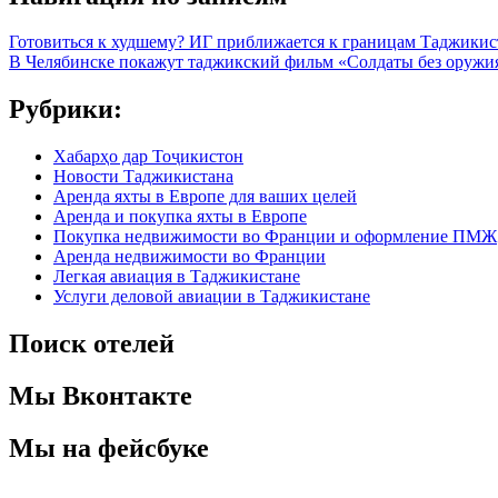
Готовиться к худшему? ИГ приближается к границам Таджикис
В Челябинске покажут таджикский фильм «Солдаты без оружи
Рубрики:
Хабарҳо дар Тоҷикистон
Новости Таджикистана
Аренда яхты в Европе для ваших целей
Аренда и покупка яхты в Европе
Покупка недвижимости во Франции и оформление ПМЖ
Аренда недвижимости во Франции
Легкая авиация в Таджикистане
Услуги деловой авиации в Таджикистане
Поиск отелей
Мы Вконтакте
Мы на фейсбуке