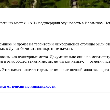
твенных местах. «АП» подтвердили эту новость в Исламском Це
поминки и прочее на территории микрорайонов столицы были отв
тах в Душанбе читать пятикратные намазы.
ваны как культурные места. Документально они не имеют статус 
бы в этих общественных местах не читали намаз», — отметил ис
. Этот намаз читается с джамоатом после ночной молитвы перед
ись от пенсии по инвалидности