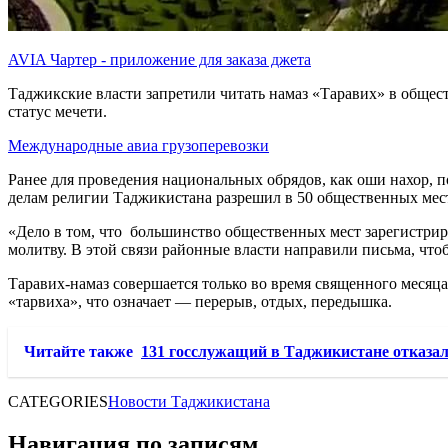
AVIA Чартер - приложение для заказа джета
Таджикские власти запретили читать намаз «Таравих» в общес
статус мечети.
Международные авиа грузоперевозки
Ранее для проведения национальных обрядов, как оши нахор, 
делам религии Таджикистана разрешил в 50 общественных мес
«Дело в том, что большинство общественных мест зарегистриро
молитву. В этой связи районные власти направили письма, что
Таравих-намаз совершается только во время священного месяца
«тарвиха», что означает — перерыв, отдых, передышка.
Читайте также
131 госслужащий в Таджикистане отказал
CATEGORIES
Новости Таджикистана
Навигация по записям