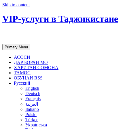
Skip to content
VIP-услуги в Таджикистане
Чартер самолетов, яхт, аренда недвиж
Primary Menu
АСОСӢ
ДАР БОРАИ МО
ХАРИТАИ СОМОНА
ТАМОС
ОБУНАИ RSS
Русский
English
Deutsch
Français
العربية
Italiano
Polski
Türkçe
Українська