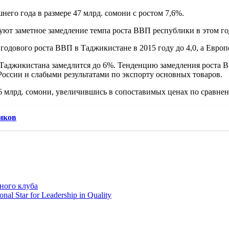
го года в размере 47 млрд. сомони с ростом 7,6%.
т заметное замедление темпа роста ВВП республики в этом го
годового роста ВВП в Таджикистане в 2015 году до 4,0, а Евро
 Таджикистана замедлится до 6%. Тенденцию замедления роста 
оссии и слабыми результатами по экспорту основных товаров.
 млрд. сомони, увеличившись в сопоставимых ценах по сравнени
иков
ного клуба
 Star for Leadership in Quality