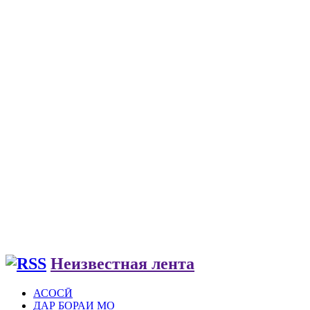
Неизвестная лента
АСОСӢ
ДАР БОРАИ МО