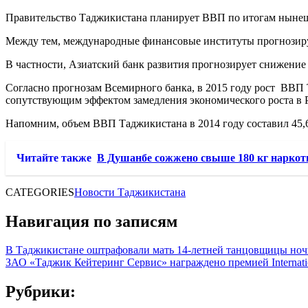
Правительство Таджикистана планирует ВВП по итогам нынешне
Между тем, международные финансовые институты прогнозирую
В частности, Азиатский банк развития прогнозирует снижение 
Согласно прогнозам Всемирного банка, в 2015 году рост ВВП
сопутствующим эффектом замедления экономического роста в Р
Напомним, объем ВВП Таджикистана в 2014 году составил 45,6
Читайте также
В Душанбе сожжено свыше 180 кг наркот
CATEGORIES
Новости Таджикистана
Навигация по записям
В Таджикистане оштрафовали мать 14-летней танцовщицы ноч
ЗАО «Таджик Кейтеринг Сервис» награждено премией International
Рубрики: