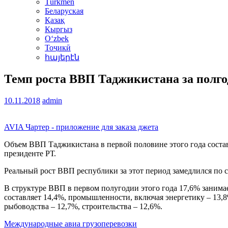
Türkmen
Беларуская
Қазақ
Кыргыз
Oʻzbek
Тоҷикӣ
հայերէն
Темп роста ВВП Таджикистана за полго
10.11.2018
admin
AVIA Чартер - приложение для заказа джета
Объем ВВП Таджикистана в первой половине этого года состав
президенте РТ.
Реальный рост ВВП республики за этот период замедлился по 
В структуре ВВП в первом полугодии этого года 17,6% занима
составляет 14,4%, промышленности, включая энергетику – 13,8%,
рыбоводства – 12,7%, строительства – 12,6%.
Международные авиа грузоперевозки