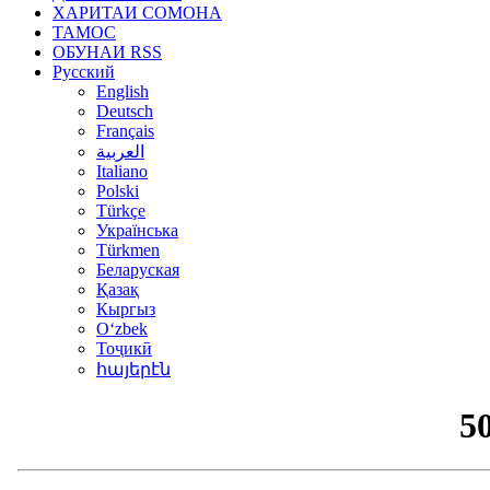
ХАРИТАИ СОМОНА
ТАМОС
ОБУНАИ RSS
Русский
English
Deutsch
Français
العربية
Italiano
Polski
Türkçe
Українська
Türkmen
Беларуская
Қазақ
Кыргыз
Oʻzbek
Тоҷикӣ
հայերէն