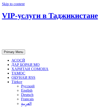
Skip to content
VIP-услуги в Таджикистане
Чартер самолетов, яхт, аренда
недвижимости и юридическое
сопровождение в Таджикистане
Primary Menu
АСОСӢ
ДАР БОРАИ МО
ХАРИТАИ СОМОНА
ТАМОС
ОБУНАИ RSS
Türkçe
Русский
English
Deutsch
Français
العربية