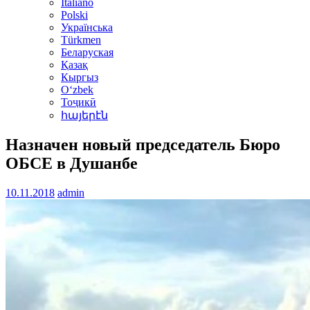
Italiano
Polski
Українська
Türkmen
Беларуская
Қазақ
Кыргыз
Oʻzbek
Тоҷикӣ
հայերէն
Назначен новый председатель Бюро
ОБСЕ в Душанбе
10.11.2018
admin