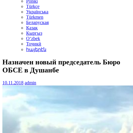
Polski
Türkçe
Українська
Türkmen
Беларуская
Қазақ
Кыргыз
Oʻzbek
Тоҷикӣ
հայերէն
Назначен новый председатель Бюро
ОБСЕ в Душанбе
10.11.2018
admin