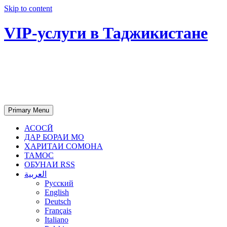
Skip to content
VIP-услуги в Таджикистане
Чартер самолетов, яхт, аренда
недвижимости и юридическое
сопровождение в Таджикистане
Primary Menu
АСОСӢ
ДАР БОРАИ МО
ХАРИТАИ СОМОНА
ТАМОС
ОБУНАИ RSS
العربية
Русский
English
Deutsch
Français
Italiano