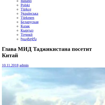
Italiano
Polski
Türkçe
Українська
Türkmen
Беларуская
Қазақ
Кыргыз
Тоҷикӣ
հայերէն
Глава МИД Таджикистана посетит
Китай
10.11.2018
admin