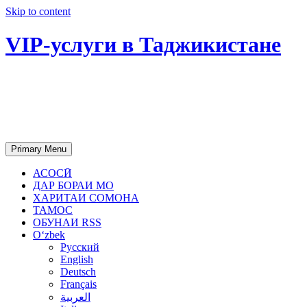
Skip to content
VIP-услуги в Таджикистане
Чартер самолетов, яхт, аренда
недвижимости и юридическое
сопровождение в Таджикистане
Primary Menu
АСОСӢ
ДАР БОРАИ МО
ХАРИТАИ СОМОНА
ТАМОС
ОБУНАИ RSS
Oʻzbek
Русский
English
Deutsch
Français
العربية